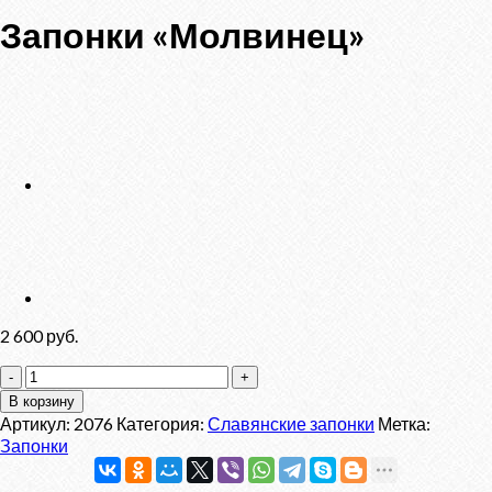
Запонки «Молвинец»
2 600
руб.
Количество
товара
В корзину
Запонки
Артикул:
2076
Категория:
Славянские запонки
Метка:
"Молвинец"
Запонки