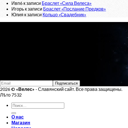
Ивп6
к записи
Браслет «Сила Велеса»
Игорь
к записи
Браслет «Послание Предков»
Юлия
к записи
Кольцо «Свадебник»
О проекте
«Велес»
- Славянский сайт, с новостным порталом о
Ведической Культуре и интернет-магазином обережных
изделий.
Тел:
+7 (925) 207-33-19
Email:
veles.site.box@gmail.com
Подпишись на Велеса
2026 ©
«Велес»
- Славянский сайт. Все права защищены.
Лѣто 7532
Искать:
О нас
Магазин