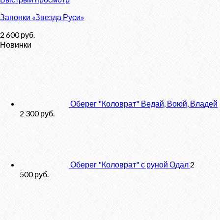
Запонки «Звезда Руси»
2 600
руб.
Новинки
Оберег "Коловрат" Ведай, Воюй, Владей
2 300
руб.
Оберег "Коловрат" с руной Одал
2
500
руб.