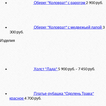
Оберег "Коловрат" с рарогом
2 900
руб.
Оберег "Коловрат" с медвежьей лапой
3
300
руб.
Изделия
Холст "Лада"
5 900
руб.
–
7 450
руб.
Платье-рубашка "Одолень Трава"
красное
4 700
руб.