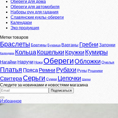
Обереги для дома
Обереги для автомобиля
Наборы рун для гадания
Славянские куклы-обереги
Календари
Эко продукция
Метки товаров
Браслеты
Гребни
Варганы
Запонки
Братины
Буквица
Кумиры
Кольца
Кошельки
Кружки
Календари
Обереги
Обложки
Наручи
Нагайки
Очелья
Ножи
Платья
Рубахи
Ремни
Пояса
Руны
Рушники
Серьги
Цепочки
Свитера
Сумки
Шапки
Следите за новинками и новостями магазина
Избранное