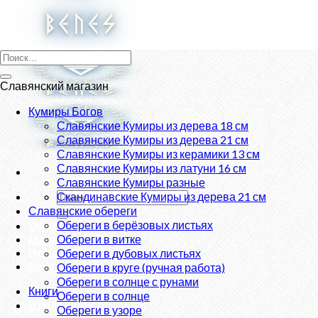
Skip
to
content
Искать:
Славянский магазин
Кумиры Богов
Славянские Кумиры из дерева 18 см
Славянские Кумиры из дерева 21 см
Славянские Кумиры из керамики 13 см
Славянские Кумиры из латуни 16 см
Славянские Кумиры разные
Искать:
Скандинавские Кумиры из дерева 21 см
Славянские обереги
Обереги в берёзовых листьях
О нас
Магазин
Обереги в витке
Новости
Обереги в дубовых листьях
Контакты
Обереги в круге (ручная работа)
Обереги в солнце с рунами
Книги
Обереги в солнце
Вход
Обереги в узоре