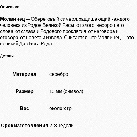
Описание
Молвинец
— Обереговый символ, защищающий каждого
человека из Родов Великой Расы: от злого, нехорошего
слова, от сглаза и Родового проклятия, от наговора и
оговора, от навета и извода. Считается, что Молвинец — это
великий Дар Бога Рода.
Детали
Материал
серебро
Размер
15 мм (символ)
Вес
около 8 гр
Срок изготовления
2-3 недели