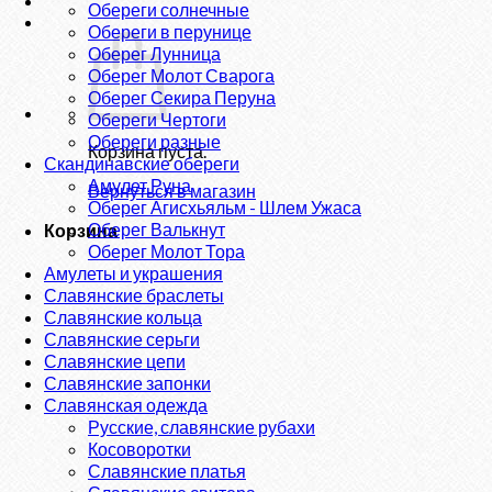
Обереги солнечные
Обереги в перунице
Оберег Лунница
Оберег Молот Сварога
Оберег Секира Перуна
Обереги Чертоги
Обереги разные
Корзина пуста.
Скандинавские обереги
Амулет Руна
Вернуться в магазин
Оберег Агисхьяльм - Шлем Ужаса
Оберег Валькнут
Корзина
Оберег Молот Тора
Амулеты и украшения
Славянские браслеты
Славянские кольца
Славянские серьги
Славянские цепи
Славянские запонки
Славянская одежда
Русские, славянские рубахи
Косоворотки
Славянские платья