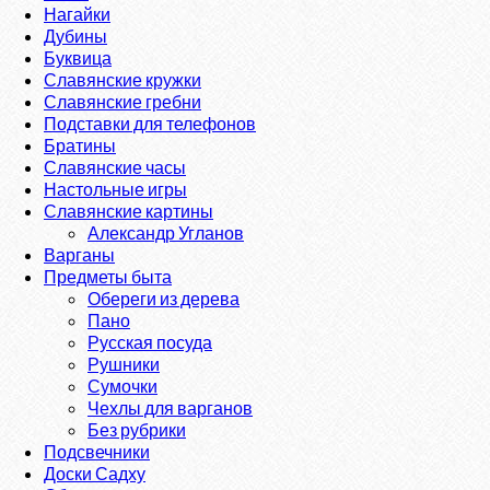
Нагайки
Дубины
Буквица
Славянские кружки
Славянские гребни
Подставки для телефонов
Братины
Славянские часы
Настольные игры
Славянские картины
Александр Угланов
Варганы
Предметы быта
Обереги из дерева
Пано
Русская посуда
Рушники
Сумочки
Чехлы для варганов
Без рубрики
Подсвечники
Доски Садху