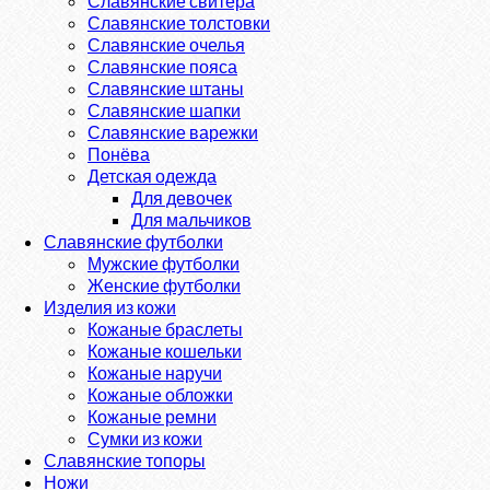
Славянские свитера
Славянские толстовки
Славянские очелья
Славянские пояса
Славянские штаны
Славянские шапки
Славянские варежки
Понёва
Детская одежда
Для девочек
Для мальчиков
Славянские футболки
Мужские футболки
Женские футболки
Изделия из кожи
Кожаные браслеты
Кожаные кошельки
Кожаные наручи
Кожаные обложки
Кожаные ремни
Сумки из кожи
Славянские топоры
Ножи