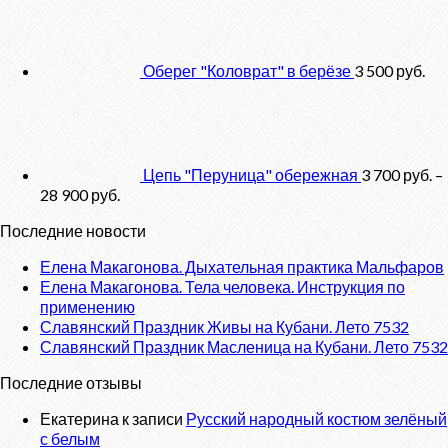
Оберег "Коловрат" в берёзе
3 500
руб.
Цепь "Перуница" обережная
3 700
руб.
–
28 900
руб.
Последние новости
Елена Макагонова. Дыхательная практика Мальфаров
Елена Макагонова. Тела человека. Инструкция по
применению
Славянский Праздник Живы на Кубани. Лето 7532
Славянский Праздник Масленица на Кубани. Лето 7532
Последние отзывы
Екатерина
к записи
Русский народный костюм зелёный
с белым