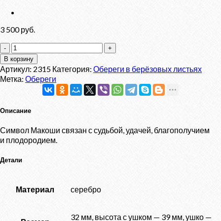
3 500
руб.
Количество
товара
В корзину
Оберег
Артикул:
2315
Категория:
Обереги в берёзовых листьях
"Символ
Метка:
Обереги
Макоши"
в
берёзе
Описание
Символ Макоши связан с судьбой, удачей, благополучием
и плодородием.
Детали
Материал
серебро
32 мм, высота с ушком — 39 мм, ушко —