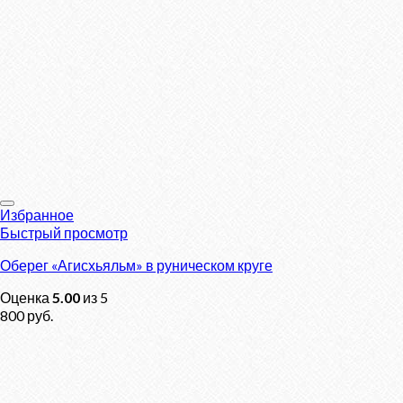
Избранное
Быстрый просмотр
Оберег «Агисхьяльм» в руническом круге
Оценка
5.00
из 5
800
руб.