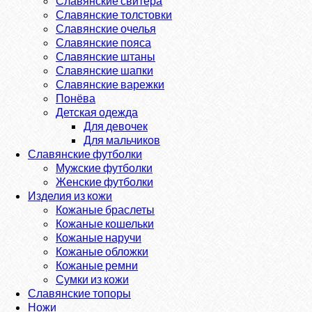
Славянские свитера
Славянские толстовки
Славянские очелья
Славянские пояса
Славянские штаны
Славянские шапки
Славянские варежки
Понёва
Детская одежда
Для девочек
Для мальчиков
Славянские футболки
Мужские футболки
Женские футболки
Изделия из кожи
Кожаные браслеты
Кожаные кошельки
Кожаные наручи
Кожаные обложки
Кожаные ремни
Сумки из кожи
Славянские топоры
Ножи