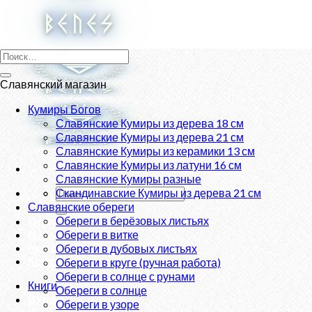
Skip
to
content
Искать:
Славянский магазин
Кумиры Богов
Славянские Кумиры из дерева 18 см
Славянские Кумиры из дерева 21 см
Славянские Кумиры из керамики 13 см
Славянские Кумиры из латуни 16 см
Славянские Кумиры разные
Искать:
Скандинавские Кумиры из дерева 21 см
Славянские обереги
Обереги в берёзовых листьях
О нас
Магазин
Обереги в витке
Новости
Обереги в дубовых листьях
Контакты
Обереги в круге (ручная работа)
Обереги в солнце с рунами
Книги
Обереги в солнце
Вход
Обереги в узоре