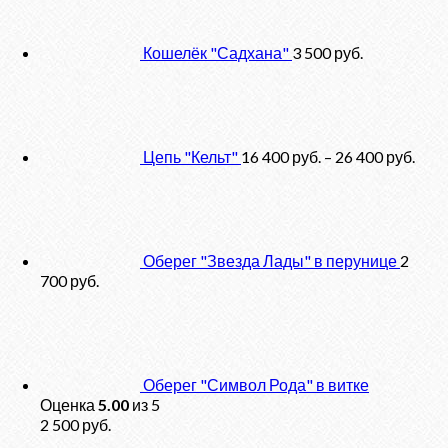
Кошелёк "Садхана"
3 500
руб.
Цепь "Кельт"
16 400
руб.
–
26 400
руб.
Оберег "Звезда Лады" в перунице
2
700
руб.
Оберег "Символ Рода" в витке
Оценка
5.00
из 5
2 500
руб.