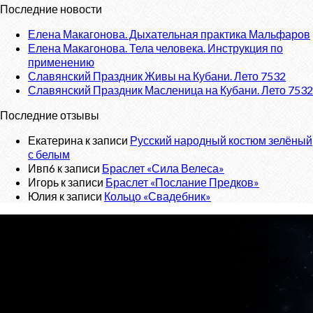
Последние новости
Елена Макагонова. Дыхательная практика Мальфаров
Елена Макагонова. Тела человека. Инструкция по
применению
Славянский Праздник Живы на Кубани. Лето 7532
Славянский Праздник Масленица на Кубани. Лето 7532
Последние отзывы
Екатерина
к записи
Русский народный костюм зелёный
с белым
Ивп6
к записи
Браслет «Сила Велеса»
Игорь
к записи
Браслет «Послание Предков»
Юлия
к записи
Кольцо «Свадебник»
О проекте
«Велес»
- Славянский сайт, с новостным порталом о
Ведической Культуре и интернет-магазином обережных
изделий.
Тел:
+7 (925) 207-33-19