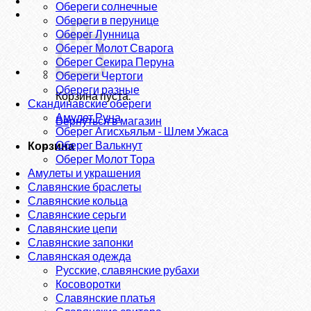
Обереги солнечные
Обереги в перунице
Оберег Лунница
Оберег Молот Сварога
Оберег Секира Перуна
Обереги Чертоги
Обереги разные
Корзина пуста.
Скандинавские обереги
Амулет Руна
Вернуться в магазин
Оберег Агисхьяльм - Шлем Ужаса
Оберег Валькнут
Корзина
Оберег Молот Тора
Амулеты и украшения
Славянские браслеты
Славянские кольца
Славянские серьги
Славянские цепи
Славянские запонки
Славянская одежда
Русские, славянские рубахи
Косоворотки
Славянские платья