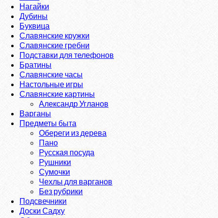
Нагайки
Дубины
Буквица
Славянские кружки
Славянские гребни
Подставки для телефонов
Братины
Славянские часы
Настольные игры
Славянские картины
Александр Угланов
Варганы
Предметы быта
Обереги из дерева
Пано
Русская посуда
Рушники
Сумочки
Чехлы для варганов
Без рубрики
Подсвечники
Доски Садху