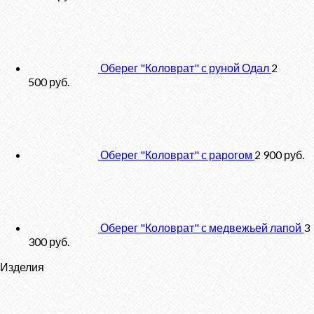
Оберег "Коловрат" с руной Одал
2
500
руб.
Оберег "Коловрат" с рарогом
2 900
руб.
Оберег "Коловрат" с медвежьей лапой
3
300
руб.
Изделия