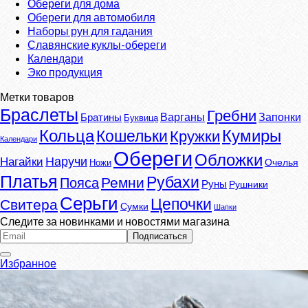
Обереги для дома
Обереги для автомобиля
Наборы рун для гадания
Славянские куклы-обереги
Календари
Эко продукция
Метки товаров
Браслеты
Гребни
Варганы
Запонки
Братины
Буквица
Кумиры
Кольца
Кошельки
Кружки
Календари
Обереги
Обложки
Наручи
Нагайки
Очелья
Ножи
Платья
Рубахи
Ремни
Пояса
Руны
Рушники
Серьги
Цепочки
Свитера
Сумки
Шапки
Следите за новинками и новостями магазина
Избранное