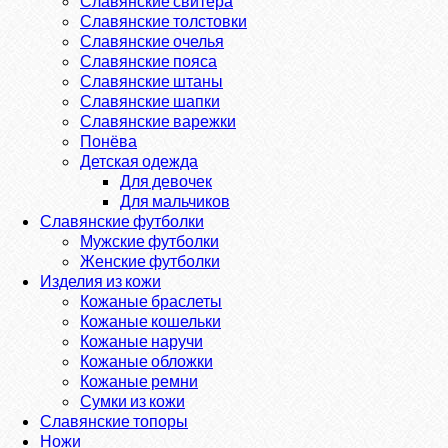
Славянские свитера
Славянские толстовки
Славянские очелья
Славянские пояса
Славянские штаны
Славянские шапки
Славянские варежки
Понёва
Детская одежда
Для девочек
Для мальчиков
Славянские футболки
Мужские футболки
Женские футболки
Изделия из кожи
Кожаные браслеты
Кожаные кошельки
Кожаные наручи
Кожаные обложки
Кожаные ремни
Сумки из кожи
Славянские топоры
Ножи