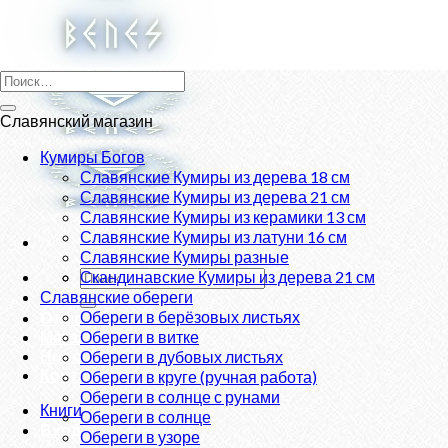
Skip
to
content
Искать:
Славянский магазин
Кумиры Богов
Славянские Кумиры из дерева 18 см
Славянские Кумиры из дерева 21 см
Славянские Кумиры из керамики 13 см
Славянские Кумиры из латуни 16 см
Славянские Кумиры разные
Искать:
Скандинавские Кумиры из дерева 21 см
Славянские обереги
Обереги в берёзовых листьях
О нас
Магазин
Обереги в витке
Новости
Обереги в дубовых листьях
Контакты
Обереги в круге (ручная работа)
Обереги в солнце с рунами
Книги
Обереги в солнце
Вход
Обереги в узоре