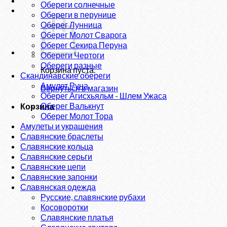
Обереги солнечные
Обереги в перунице
Оберег Лунница
Оберег Молот Сварога
Оберег Секира Перуна
Обереги Чертоги
Обереги разные
Корзина пуста.
Скандинавские обереги
Амулет Руна
Вернуться в магазин
Оберег Агисхьяльм - Шлем Ужаса
Оберег Валькнут
Корзина
Оберег Молот Тора
Амулеты и украшения
Славянские браслеты
Славянские кольца
Славянские серьги
Славянские цепи
Славянские запонки
Славянская одежда
Русские, славянские рубахи
Косоворотки
Славянские платья