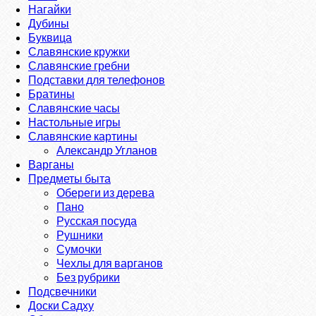
Нагайки
Дубины
Буквица
Славянские кружки
Славянские гребни
Подставки для телефонов
Братины
Славянские часы
Настольные игры
Славянские картины
Александр Угланов
Варганы
Предметы быта
Обереги из дерева
Пано
Русская посуда
Рушники
Сумочки
Чехлы для варганов
Без рубрики
Подсвечники
Доски Садху