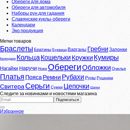
Обереги для дома
Обереги для автомобиля
Наборы рун для гадания
Славянские куклы-обереги
Календари
Эко продукция
Метки товаров
Браслеты
Гребни
Варганы
Запонки
Братины
Буквица
Кумиры
Кольца
Кошельки
Кружки
Календари
Обереги
Обложки
Наручи
Нагайки
Очелья
Ножи
Платья
Рубахи
Ремни
Пояса
Руны
Рушники
Серьги
Цепочки
Свитера
Сумки
Шапки
Следите за новинками и новостями магазина
Избранное