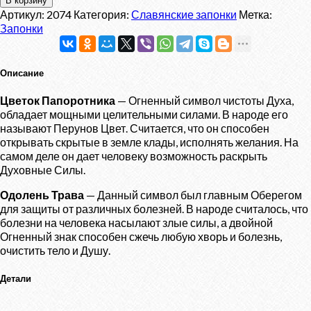
В корзину
Запонки
Артикул:
2074
Категория:
Славянские запонки
Метка:
"Цветок
Запонки
Папоротника
—
Одолень
Описание
Трава"
Цветок Папоротника
— Огненный символ чистоты Духа,
обладает мощными целительными силами. В народе его
называют Перунов Цвет. Считается, что он способен
открывать скрытые в земле клады, исполнять желания. На
самом деле он дает человеку возможность раскрыть
Духовные Силы.
Одолень Трава
— Данный символ был главным Оберегом
для защиты от различных болезней. В народе считалось, что
болезни на человека насылают злые силы, а двойной
Огненный знак способен сжечь любую хворь и болезнь,
очистить тело и Душу.
Детали