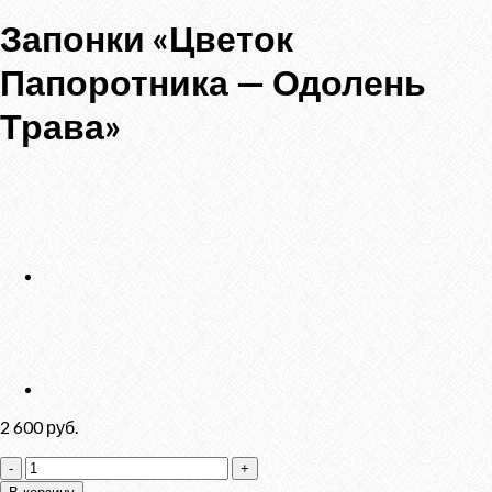
Запонки «Цветок
Папоротника — Одолень
Трава»
2 600
руб.
Количество
товара