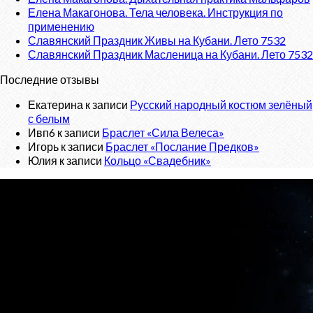
Елена Макагонова. Тела человека. Инструкция по
применению
Славянский Праздник Живы на Кубани. Лето 7532
Славянский Праздник Масленица на Кубани. Лето 7532
Последние отзывы
Екатерина
к записи
Русский народный костюм зелёный
с белым
Ивп6
к записи
Браслет «Сила Велеса»
Игорь
к записи
Браслет «Послание Предков»
Юлия
к записи
Кольцо «Свадебник»
О проекте
«Велес»
- Славянский сайт, с новостным порталом о
Ведической Культуре и интернет-магазином обережных
изделий.
Тел:
+7 (925) 207-33-19
Email:
veles.site.box@gmail.com