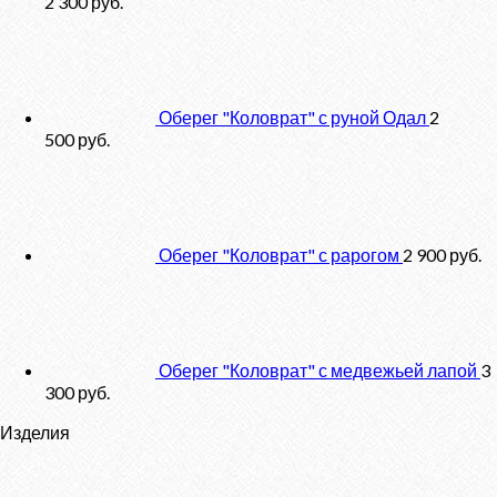
2 300
руб.
Оберег "Коловрат" с руной Одал
2
500
руб.
Оберег "Коловрат" с рарогом
2 900
руб.
Оберег "Коловрат" с медвежьей лапой
3
300
руб.
Изделия