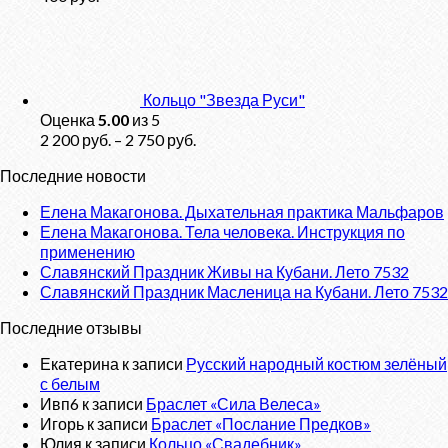
Кольцо "Звезда Руси"
Оценка
5.00
из 5
2 200
руб.
–
2 750
руб.
Последние новости
Елена Макагонова. Дыхательная практика Мальфаров
Елена Макагонова. Тела человека. Инструкция по
применению
Славянский Праздник Живы на Кубани. Лето 7532
Славянский Праздник Масленица на Кубани. Лето 7532
Последние отзывы
Екатерина
к записи
Русский народный костюм зелёный
с белым
Ивп6
к записи
Браслет «Сила Велеса»
Игорь
к записи
Браслет «Послание Предков»
Юлия
к записи
Кольцо «Свадебник»