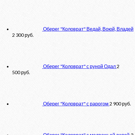
Оберег "Коловрат" Ведай, Воюй, Владей
2 300
руб.
Оберег "Коловрат" с руной Одал
2
500
руб.
Оберег "Коловрат" с рарогом
2 900
руб.
Оберег "Коловрат" с медвежьей лапой
3