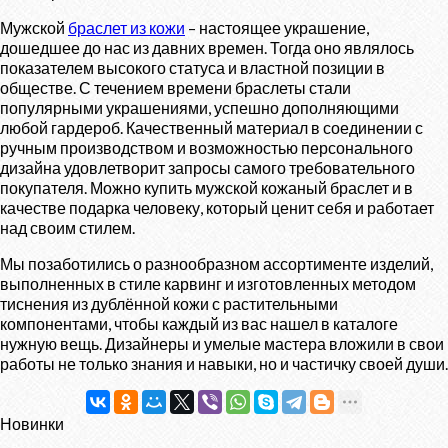
Мужской
браслет из кожи
– настоящее украшение,
дошедшее до нас из давних времен. Тогда оно являлось
показателем высокого статуса и властной позиции в
обществе. С течением времени браслеты стали
популярными украшениями, успешно дополняющими
любой гардероб. Качественный материал в соединении с
ручным производством и возможностью персонального
дизайна удовлетворит запросы самого требовательного
покупателя. Можно купить мужской кожаный браслет и в
качестве подарка человеку, который ценит себя и работает
над своим стилем.
Мы позаботились о разнообразном ассортименте изделий,
выполненных в стиле карвинг и изготовленных методом
тиснения из дублённой кожи с растительными
компонентами, чтобы каждый из вас нашел в каталоге
нужную вещь. Дизайнеры и умелые мастера вложили в свои
работы не только знания и навыки, но и частичку своей души.
Новинки