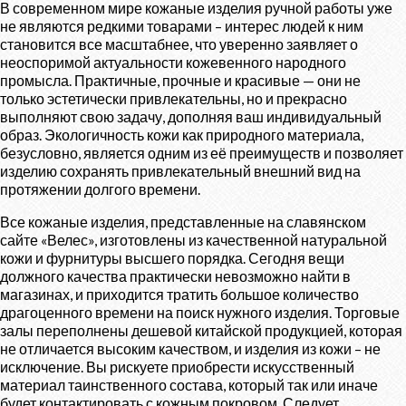
В современном мире кожаные изделия ручной работы уже
не являются редкими товарами – интерес людей к ним
становится все масштабнее, что уверенно заявляет о
неоспоримой актуальности кожевенного народного
промысла. Практичные, прочные и красивые — они не
только эстетически привлекательны, но и прекрасно
выполняют свою задачу, дополняя ваш индивидуальный
образ. Экологичность кожи как природного материала,
безусловно, является одним из её преимуществ и позволяет
изделию сохранять привлекательный внешний вид на
протяжении долгого времени.
Все кожаные изделия, представленные на славянском
сайте «Велес», изготовлены из качественной натуральной
кожи и фурнитуры высшего порядка. Сегодня вещи
должного качества практически невозможно найти в
магазинах, и приходится тратить большое количество
драгоценного времени на поиск нужного изделия. Торговые
залы переполнены дешевой китайской продукцией, которая
не отличается высоким качеством, и изделия из кожи – не
исключение. Вы рискуете приобрести искусственный
материал таинственного состава, который так или иначе
будет контактировать с кожным покровом. Следует