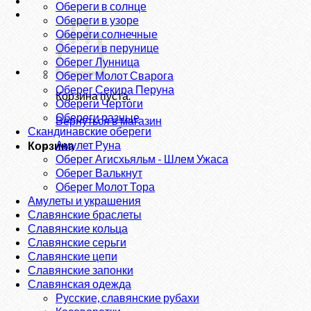
Обереги в солнце
Обереги в узоре
Обереги солнечные
Обереги в перунице
Оберег Лунница
Оберег Молот Сварога
Оберег Секира Перуна
Корзина пуста.
Обереги Чертоги
Обереги разные
Вернуться в магазин
Скандинавские обереги
Амулет Руна
Корзина
Оберег Агисхьяльм - Шлем Ужаса
Оберег Валькнут
Оберег Молот Тора
Амулеты и украшения
Славянские браслеты
Славянские кольца
Славянские серьги
Славянские цепи
Славянские запонки
Славянская одежда
Русские, славянские рубахи