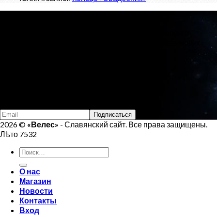
О проекте
«Велес»
- Славянский сайт, с новостным порталом о
Ведической Культуре и интернет-магазином обережных
изделий.
Тел:
+7 (925) 207-33-19
Email:
veles.site.box@gmail.com
Подпишись на Велеса
2026 ©
«Велес»
- Славянский сайт. Все права защищены.
Лѣто 7532
Искать:
О нас
Магазин
Новости
Контакты
Вход