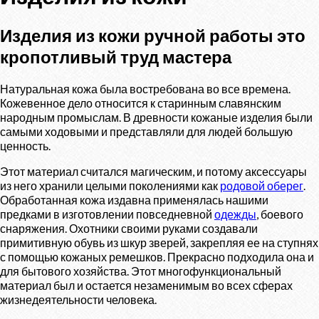
Изделия из кожи ручной работы это
кропотливый труд мастера
Натуральная кожа была востребована во все времена.
Кожевенное дело относится к старинным славянским
народным промыслам. В древности кожаные изделия были
самыми ходовыми и представляли для людей большую
ценность.
Этот материал считался магическим, и потому аксессуары
из него хранили целыми поколениями как
родовой оберег
.
Обработанная кожа издавна применялась нашими
предками в изготовлении повседневной
одежды
, боевого
снаряжения. Охотники своими руками создавали
примитивную обувь из шкур зверей, закрепляя ее на ступнях
с помощью кожаных ремешков. Прекрасно подходила она и
для бытового хозяйства. Этот многофункциональный
материал был и остается незаменимым во всех сферах
жизнедеятельности человека.