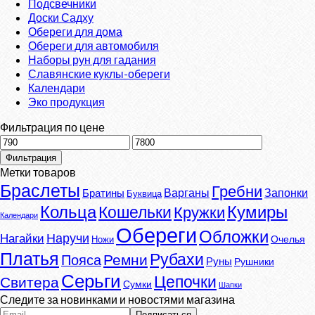
Подсвечники
Доски Садху
Обереги для дома
Обереги для автомобиля
Наборы рун для гадания
Славянские куклы-обереги
Календари
Эко продукция
Фильтрация по цене
Минимальная
Максимальная
цена
цена
Фильтрация
Метки товаров
Браслеты
Гребни
Варганы
Запонки
Братины
Буквица
Кумиры
Кольца
Кошельки
Кружки
Календари
Обереги
Обложки
Наручи
Нагайки
Очелья
Ножи
Платья
Рубахи
Ремни
Пояса
Руны
Рушники
Серьги
Цепочки
Свитера
Сумки
Шапки
Следите за новинками и новостями магазина