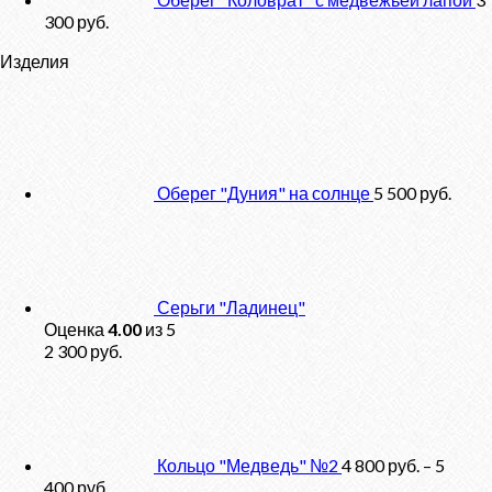
300
руб.
Изделия
Оберег "Дуния" на солнце
5 500
руб.
Серьги "Ладинец"
Оценка
4.00
из 5
2 300
руб.
Кольцо "Медведь" №2
4 800
руб.
–
5
400
руб.