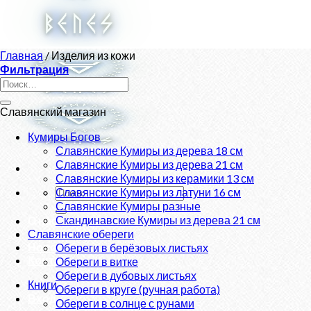
Skip
to
content
Главная
/
Изделия из кожи
Фильтрация
Искать:
Славянский магазин
Кумиры Богов
Славянские Кумиры из дерева 18 см
Славянские Кумиры из дерева 21 см
Славянские Кумиры из керамики 13 см
Искать:
Славянские Кумиры из латуни 16 см
Славянские Кумиры разные
Скандинавские Кумиры из дерева 21 см
О нас
Магазин
Славянские обереги
Новости
Обереги в берёзовых листьях
Контакты
Обереги в витке
Обереги в дубовых листьях
Книги
Обереги в круге (ручная работа)
Вход
Обереги в солнце с рунами