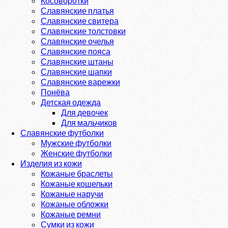
Косоворотки
Славянские платья
Славянские свитера
Славянские толстовки
Славянские очелья
Славянские пояса
Славянские штаны
Славянские шапки
Славянские варежки
Понёва
Детская одежда
Для девочек
Для мальчиков
Славянские футболки
Мужские футболки
Женские футболки
Изделия из кожи
Кожаные браслеты
Кожаные кошельки
Кожаные наручи
Кожаные обложки
Кожаные ремни
Сумки из кожи