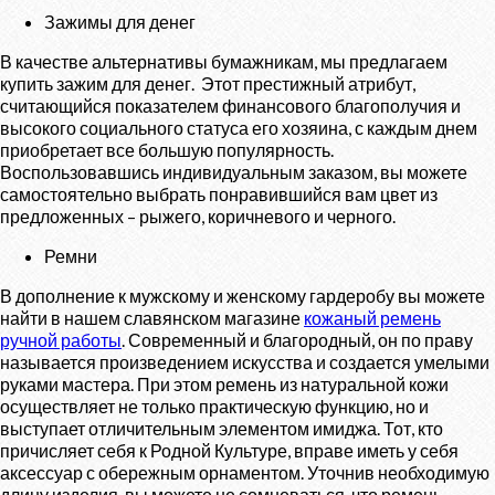
Зажимы для денег
В качестве альтернативы бумажникам, мы предлагаем
купить зажим для денег. Этот престижный атрибут,
считающийся показателем финансового благополучия и
высокого социального статуса его хозяина, с каждым днем
приобретает все большую популярность.
Воспользовавшись индивидуальным заказом, вы можете
самостоятельно выбрать понравившийся вам цвет из
предложенных – рыжего, коричневого и черного.
Ремни
В дополнение к мужскому и женскому гардеробу вы можете
найти в нашем славянском магазине
кожаный ремень
ручной работы
. Современный и благородный, он по праву
называется произведением искусства и создается умелыми
руками мастера. При этом ремень из натуральной кожи
осуществляет не только практическую функцию, но и
выступает отличительным элементом имиджа. Тот, кто
причисляет себя к Родной Культуре, вправе иметь у себя
аксессуар с обережным орнаментом. Уточнив необходимую
длину изделия, вы можете не сомневаться, что ремень