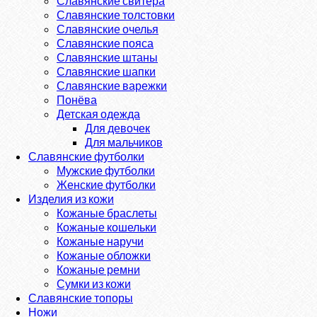
Славянские свитера
Славянские толстовки
Славянские очелья
Славянские пояса
Славянские штаны
Славянские шапки
Славянские варежки
Понёва
Детская одежда
Для девочек
Для мальчиков
Славянские футболки
Мужские футболки
Женские футболки
Изделия из кожи
Кожаные браслеты
Кожаные кошельки
Кожаные наручи
Кожаные обложки
Кожаные ремни
Сумки из кожи
Славянские топоры
Ножи