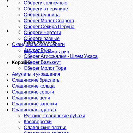
Обереги солнечные
Обереги в перунице
Оберег Лунница
Оберег Молот Сварога
Оберег Секира Перуна
Обереги Чертоги
Обереги разные
Корзина пуста.
Скандинавские обереги
Амулет Руна
Вернуться в магазин
Оберег Агисхьяльм - Шлем Ужаса
Оберег Валькнут
Корзина
Оберег Молот Тора
Амулеты и украшения
Славянские браслеты
Славянские кольца
Славянские серьги
Славянские цепи
Славянские запонки
Славянская одежда
Русские, славянские рубахи
Косоворотки
Славянские платья