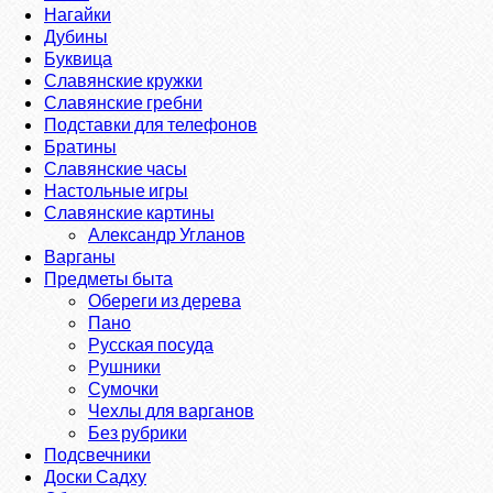
Нагайки
Дубины
Буквица
Славянские кружки
Славянские гребни
Подставки для телефонов
Братины
Славянские часы
Настольные игры
Славянские картины
Александр Угланов
Варганы
Предметы быта
Обереги из дерева
Пано
Русская посуда
Рушники
Сумочки
Чехлы для варганов
Без рубрики
Подсвечники
Доски Садху