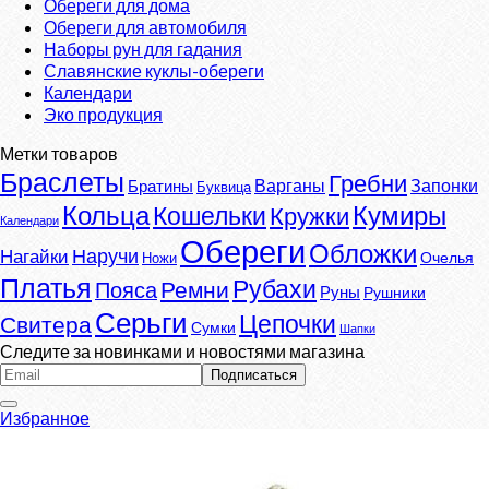
Обереги для дома
Обереги для автомобиля
Наборы рун для гадания
Славянские куклы-обереги
Календари
Эко продукция
Метки товаров
Браслеты
Гребни
Варганы
Запонки
Братины
Буквица
Кумиры
Кольца
Кошельки
Кружки
Календари
Обереги
Обложки
Наручи
Нагайки
Очелья
Ножи
Платья
Рубахи
Ремни
Пояса
Руны
Рушники
Серьги
Цепочки
Свитера
Сумки
Шапки
Следите за новинками и новостями магазина
Избранное