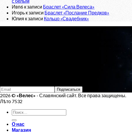
с белым
Ивп6
к записи
Браслет «Сила Велеса»
Игорь
к записи
Браслет «Послание Предков»
Юлия
к записи
Кольцо «Свадебник»
О проекте
«Велес»
- Славянский сайт, с новостным порталом о
Ведической Культуре и интернет-магазином обережных
изделий.
Тел:
+7 (925) 207-33-19
Email:
veles.site.box@gmail.com
Подпишись на Велеса
2026 ©
«Велес»
- Славянский сайт. Все права защищены.
Лѣто 7532
Искать:
О нас
Магазин