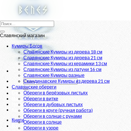
Skip
to
content
Искать:
Славянский магазин
Кумиры Богов
Славянские Кумиры из дерева 18 см
Славянские Кумиры из дерева 21 см
Славянские Кумиры из керамики 13 см
Славянские Кумиры из латуни 16 см
Славянские Кумиры разные
Искать:
Скандинавские Кумиры из дерева 21 см
Славянские обереги
Обереги в берёзовых листьях
О нас
Магазин
Обереги в витке
Новости
Обереги в дубовых листьях
Контакты
Обереги в круге (ручная работа)
Обереги в солнце с рунами
Книги
Обереги в солнце
Вход
Обереги в узоре