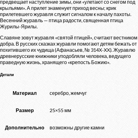
предвещает наступление зимы, они «улетают со снегом под
крыльями». А прилет знаменует приход весны; крик
прилетевшего журавля служит сигналом к началу пахоты.
Весенний журавль — птица радости, священная птица
Журилы-Ярилы.
Славяне зовут журавля «святой птицей», считают вестником
добра. В русских сказках журавли помогают детям бежать от
похитившего их чудища (Афанасьев, № 314X-XX). Журавлю
древнерусские книжники уподобляли человека, ведущего
праведную жизнь, хранящего «крепость Божию».
Детали
Материал
серебро, жемчуг
Размер
25×55 мм
Дополнительно
возможны другие камни