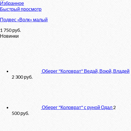
Избранное
Быстрый просмотр
Подвес «Волк» малый
1 750
руб.
Новинки
Оберег "Коловрат" Ведай, Воюй, Владей
2 300
руб.
Оберег "Коловрат" с руной Одал
2
500
руб.