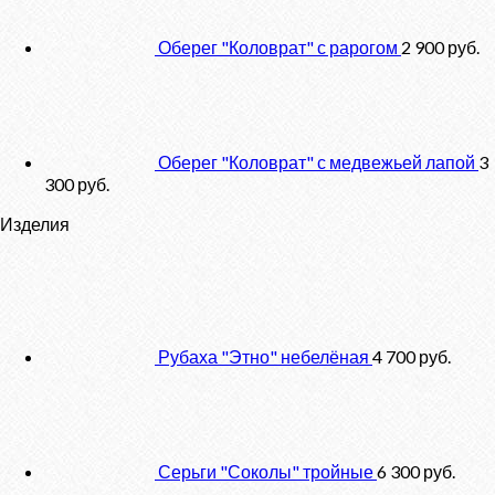
Оберег "Коловрат" с рарогом
2 900
руб.
Оберег "Коловрат" с медвежьей лапой
3
300
руб.
Изделия
Рубаха "Этно" небелёная
4 700
руб.
Серьги "Соколы" тройные
6 300
руб.