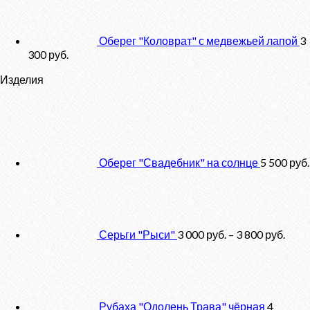
Оберег "Коловрат" с медвежьей лапой
3
300
руб.
Изделия
Оберег "Свадебник" на солнце
5 500
руб.
Серьги "Рыси"
3 000
руб.
–
3 800
руб.
Рубаха "Одолень Трава" чёрная
4