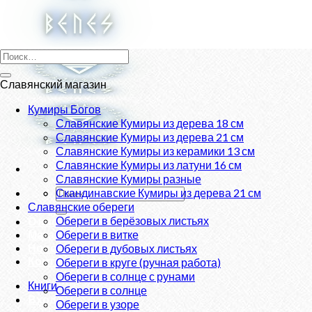
Skip
to
content
Искать:
Славянский магазин
Кумиры Богов
Славянские Кумиры из дерева 18 см
Славянские Кумиры из дерева 21 см
Славянские Кумиры из керамики 13 см
Славянские Кумиры из латуни 16 см
Славянские Кумиры разные
Искать:
Скандинавские Кумиры из дерева 21 см
Славянские обереги
Обереги в берёзовых листьях
О нас
Магазин
Обереги в витке
Новости
Обереги в дубовых листьях
Контакты
Обереги в круге (ручная работа)
Обереги в солнце с рунами
Книги
Обереги в солнце
Вход
Обереги в узоре