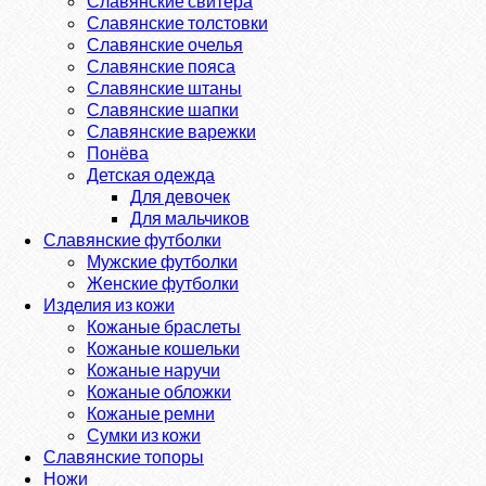
Славянские свитера
Славянские толстовки
Славянские очелья
Славянские пояса
Славянские штаны
Славянские шапки
Славянские варежки
Понёва
Детская одежда
Для девочек
Для мальчиков
Славянские футболки
Мужские футболки
Женские футболки
Изделия из кожи
Кожаные браслеты
Кожаные кошельки
Кожаные наручи
Кожаные обложки
Кожаные ремни
Сумки из кожи
Славянские топоры
Ножи