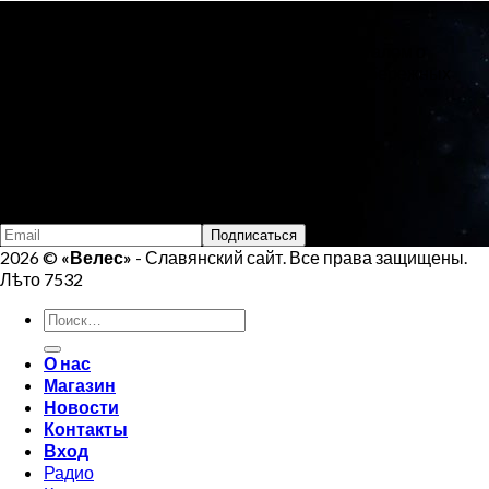
О проекте
«Велес»
- Славянский сайт, с новостным порталом о
Ведической Культуре и интернет-магазином обережных
изделий.
Тел:
+7 (925) 207-33-19
Email:
veles.site.box@gmail.com
Подпишись на Велеса
2026 ©
«Велес»
- Славянский сайт. Все права защищены.
Лѣто 7532
Искать:
О нас
Магазин
Новости
Контакты
Вход
Радио