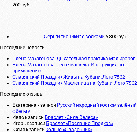
200
руб.
Серьги "Коники" с волками
6 800
руб.
Последние новости
Елена Макагонова. Дыхательная практика Мальфаров
Елена Макагонова. Тела человека. Инструкция по
применению
Славянский Праздник Живы на Кубани. Лето 7532
Славянский Праздник Масленица на Кубани. Лето 7532
Последние отзывы
Екатерина
к записи
Русский народный костюм зелёный
с белым
Ивп6
к записи
Браслет «Сила Велеса»
Игорь
к записи
Браслет «Послание Предков»
Юлия
к записи
Кольцо «Свадебник»