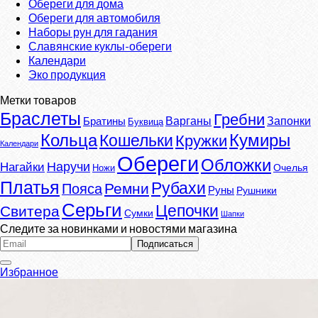
Обереги для дома
Обереги для автомобиля
Наборы рун для гадания
Славянские куклы-обереги
Календари
Эко продукция
Метки товаров
Браслеты
Гребни
Варганы
Запонки
Братины
Буквица
Кумиры
Кольца
Кошельки
Кружки
Календари
Обереги
Обложки
Наручи
Нагайки
Очелья
Ножи
Платья
Рубахи
Ремни
Пояса
Руны
Рушники
Серьги
Цепочки
Свитера
Сумки
Шапки
Следите за новинками и новостями магазина
Избранное