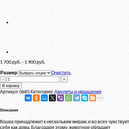
1 700
руб.
–
1 900
руб.
Размер
Очистить
Количество
товара
В корзину
Подвес
Артикул:
0685
Категория:
Амулеты и украшения
"Кельтская
кошка"
Описание
Кошка принадлежит к нескольким мирам, и во всех чувствует
себя как дома. Благодаря этому, животное обладает