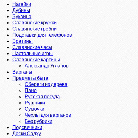
Нагайки
Дубины
Буквица
Славянские кружки
Славянские гребни
Подставки для телефонов
Братины
Славянские часы
Настольные игры
Славянские картины
Александр Угланов
Варганы
Предметы быта
Обереги из дерева
Пано
Русская посуда
Рушники
Сумочки
Чехлы для варганов
Без рубрики
Подсвечники
Доски Садху