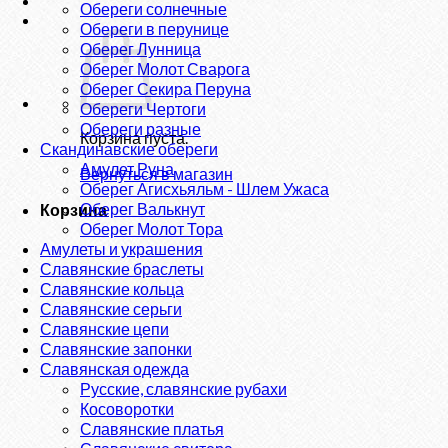
Обереги солнечные
Обереги в перунице
Оберег Лунница
Оберег Молот Сварога
Оберег Секира Перуна
Обереги Чертоги
Обереги разные
Корзина пуста.
Скандинавские обереги
Амулет Руна
Вернуться в магазин
Оберег Агисхьяльм - Шлем Ужаса
Оберег Валькнут
Корзина
Оберег Молот Тора
Амулеты и украшения
Славянские браслеты
Славянские кольца
Славянские серьги
Славянские цепи
Славянские запонки
Славянская одежда
Русские, славянские рубахи
Косоворотки
Славянские платья