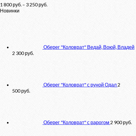
1 800
руб.
–
3 250
руб.
Новинки
Оберег "Коловрат" Ведай, Воюй, Владей
2 300
руб.
Оберег "Коловрат" с руной Одал
2
500
руб.
Оберег "Коловрат" с рарогом
2 900
руб.