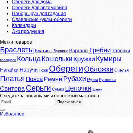
Обереги для дома
Обереги для автомобиля
Наборы рун для гадания
Славянские куклы-обереги
Календари
Эко продукция
Метки товаров
Браслеты
Гребни
Варганы
Запонки
Братины
Буквица
Кумиры
Кольца
Кошельки
Кружки
Календари
Обереги
Обложки
Наручи
Нагайки
Очелья
Ножи
Платья
Рубахи
Ремни
Пояса
Руны
Рушники
Серьги
Цепочки
Свитера
Сумки
Шапки
Следите за новинками и новостями магазина
Избранное