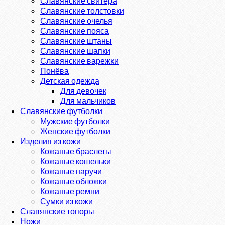
Славянские свитера
Славянские толстовки
Славянские очелья
Славянские пояса
Славянские штаны
Славянские шапки
Славянские варежки
Понёва
Детская одежда
Для девочек
Для мальчиков
Славянские футболки
Мужские футболки
Женские футболки
Изделия из кожи
Кожаные браслеты
Кожаные кошельки
Кожаные наручи
Кожаные обложки
Кожаные ремни
Сумки из кожи
Славянские топоры
Ножи