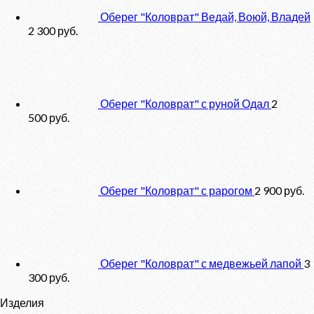
Оберег "Коловрат" Ведай, Воюй, Владей
2 300
руб.
Оберег "Коловрат" с руной Одал
2
500
руб.
Оберег "Коловрат" с рарогом
2 900
руб.
Оберег "Коловрат" с медвежьей лапой
3
300
руб.
Изделия