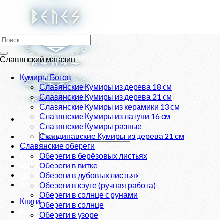
Skip
to
content
Искать:
Славянский магазин
Кумиры Богов
Славянские Кумиры из дерева 18 см
Славянские Кумиры из дерева 21 см
Славянские Кумиры из керамики 13 см
Славянские Кумиры из латуни 16 см
Славянские Кумиры разные
Искать:
Скандинавские Кумиры из дерева 21 см
Славянские обереги
Обереги в берёзовых листьях
О нас
Магазин
Обереги в витке
Новости
Обереги в дубовых листьях
Контакты
Обереги в круге (ручная работа)
Обереги в солнце с рунами
Книги
Обереги в солнце
Вход
Обереги в узоре