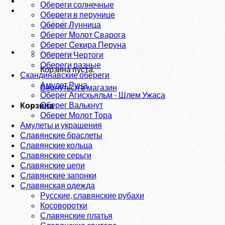
Обереги солнечные
Обереги в перунице
Оберег Лунница
Оберег Молот Сварога
Оберег Секира Перуна
Обереги Чертоги
Обереги разные
Корзина пуста.
Скандинавские обереги
Амулет Руна
Вернуться в магазин
Оберег Агисхьяльм - Шлем Ужаса
Оберег Валькнут
Корзина
Оберег Молот Тора
Амулеты и украшения
Славянские браслеты
Славянские кольца
Славянские серьги
Славянские цепи
Славянские запонки
Славянская одежда
Русские, славянские рубахи
Косоворотки
Славянские платья