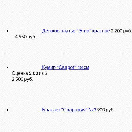
Детское платье "Этно" красное
2 200
руб.
–
4 550
руб.
Кумир "Сварог" 18 см
Оценка
5.00
из 5
2 500
руб.
Браслет "Сварожич" №3
900
руб.