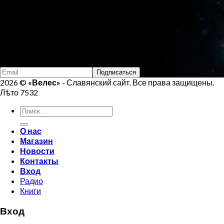
изделий.
Тел:
+7 (925) 207-33-19
Email:
veles.site.box@gmail.com
Подпишись на Велеса
2026 ©
«Велес»
- Славянский сайт. Все права защищены.
Лѣто 7532
Искать:
О нас
Магазин
Новости
Контакты
Вход
Радио
Книги
Вход