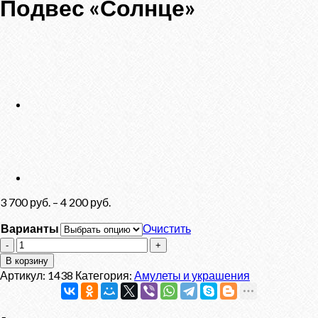
Подвес «Солнце»
3 700
руб.
–
4 200
руб.
Варианты
Очистить
Количество
товара
В корзину
Подвес
Артикул:
1438
Категория:
Амулеты и украшения
"Солнце"