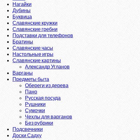
Нагайки
Дубины
Буквица
Славянские кружки
Славянские гребни
Подставки для телефонов
Братины
Славянские часы
Настольные игры
Славянские картины
Александр Угланов
Варганы
Предметы быта
Обереги из дерева
Пано
Русская посуда
Рушники
Сумочки
Чехлы для варганов
Без рубрики
Подсвечники
Доски Садху