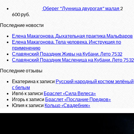
Оберег "Лунница двурогая" малая
2
600
руб.
Последние новости
Елена Макагонова. Дыхательная практика Мальфаров
Елена Макагонова. Тела человека. Инструкция по
применению
Славянский Праздник Живы на Кубани. Лето 7532
Славянский Праздник Масленица на Кубани. Лето 7532
Последние отзывы
Екатерина
к записи
Русский народный костюм зелёный
с белым
Ивп6
к записи
Браслет «Сила Велеса»
Игорь
к записи
Браслет «Послание Предков»
Юлия
к записи
Кольцо «Свадебник»
О проекте
«Велес»
- Славянский сайт, с новостным порталом о
Ведической Культуре и интернет-магазином обережных