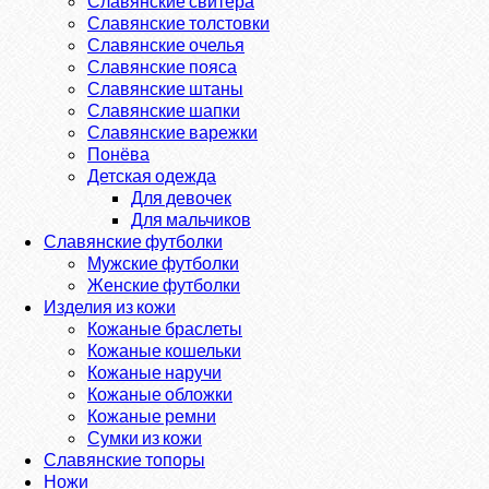
Славянские свитера
Славянские толстовки
Славянские очелья
Славянские пояса
Славянские штаны
Славянские шапки
Славянские варежки
Понёва
Детская одежда
Для девочек
Для мальчиков
Славянские футболки
Мужские футболки
Женские футболки
Изделия из кожи
Кожаные браслеты
Кожаные кошельки
Кожаные наручи
Кожаные обложки
Кожаные ремни
Сумки из кожи
Славянские топоры
Ножи