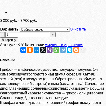
3 000
руб.
–
9 900
руб.
Варианты
Очистить
Количество
товара
В корзину
Заколка
Артикул:
1928
Категория:
Амулеты и украшения
"Грифон"
Описание
Грифон — мифическое существо, полуорел-полулев. Он
символизирует господство над двумя сферами бытия:
землей (лев) и воздухом (орел). Образ грифона объединял
символику орла (быстрота) и льва (сила, отвага). Сочетание
двух главнейших солнечных животных указывает на общий
благоприятный характер существа — грифон олицетворяет
Солнце, силу, бдительность, возмездие.
В мифах и легендах разных традиций грифон выступает в