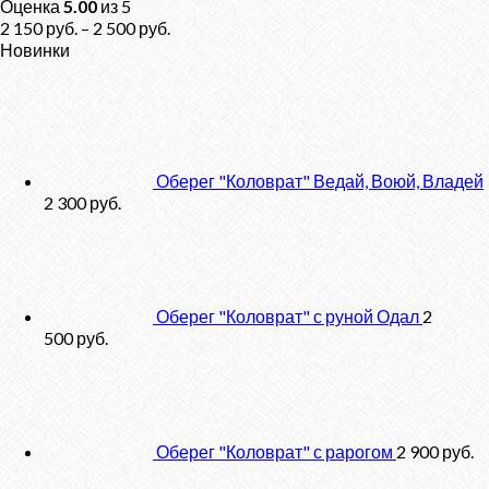
Оценка
5.00
из 5
2 150
руб.
–
2 500
руб.
Новинки
Оберег "Коловрат" Ведай, Воюй, Владей
2 300
руб.
Оберег "Коловрат" с руной Одал
2
500
руб.
Оберег "Коловрат" с рарогом
2 900
руб.