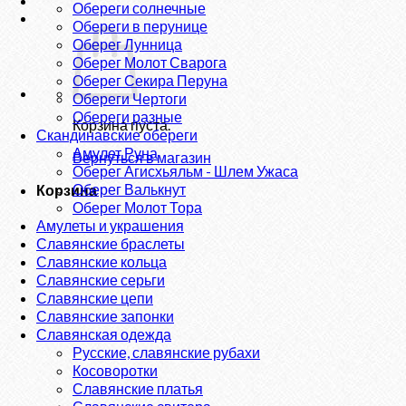
Обереги солнечные
Обереги в перунице
Оберег Лунница
Оберег Молот Сварога
Оберег Секира Перуна
Обереги Чертоги
Обереги разные
Корзина пуста.
Скандинавские обереги
Амулет Руна
Вернуться в магазин
Оберег Агисхьяльм - Шлем Ужаса
Оберег Валькнут
Корзина
Оберег Молот Тора
Амулеты и украшения
Славянские браслеты
Славянские кольца
Славянские серьги
Славянские цепи
Славянские запонки
Славянская одежда
Русские, славянские рубахи
Косоворотки
Славянские платья