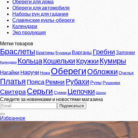
Обереги для дома
Обереги для автомобиля
Наборы рун для гадания
Славянские куклы-обереги
Календари
Эко продукция
Метки товаров
Браслеты
Гребни
Варганы
Запонки
Братины
Буквица
Кумиры
Кольца
Кошельки
Кружки
Календари
Обереги
Обложки
Наручи
Нагайки
Очелья
Ножи
Платья
Рубахи
Ремни
Пояса
Руны
Рушники
Серьги
Цепочки
Свитера
Сумки
Шапки
Следите за новинками и новостями магазина
Избранное