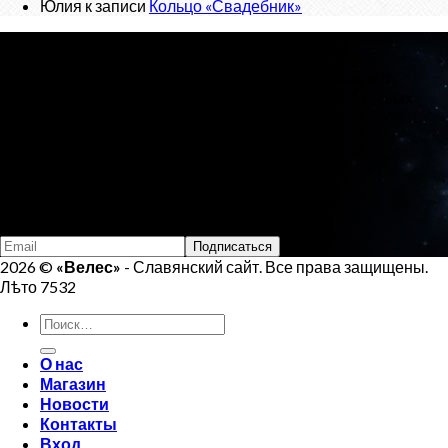
Юлия
к записи
Кольцо «Свадебник»
О проекте
«Велес»
- Славянский сайт, с новостным порталом о
Ведической Культуре и интернет-магазином обережных
изделий.
Тел:
+7 (925) 207-33-19
Email:
veles.site.box@gmail.com
Подпишись на Велеса
2026 ©
«Велес»
- Славянский сайт. Все права защищены.
Лѣто 7532
Искать:
О нас
Магазин
Новости
Контакты
Вход