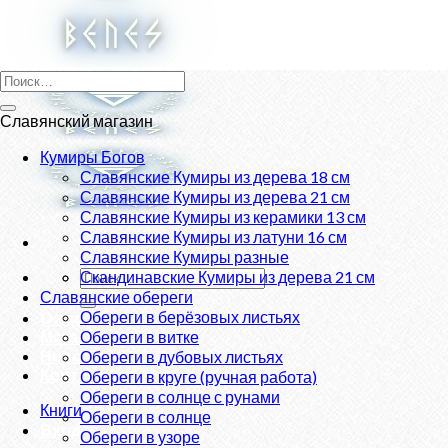
Skip
to
content
Искать:
Славянский магазин
Кумиры Богов
Славянские Кумиры из дерева 18 см
Славянские Кумиры из дерева 21 см
Славянские Кумиры из керамики 13 см
Славянские Кумиры из латуни 16 см
Славянские Кумиры разные
Искать:
Скандинавские Кумиры из дерева 21 см
Славянские обереги
Обереги в берёзовых листьях
О нас
Магазин
Обереги в витке
Новости
Обереги в дубовых листьях
Контакты
Обереги в круге (ручная работа)
Обереги в солнце с рунами
Книги
Обереги в солнце
Вход
Обереги в узоре