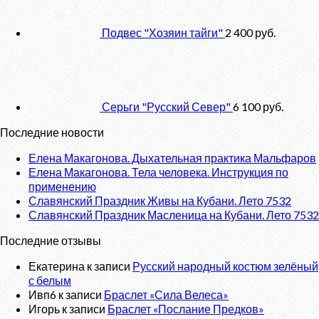
Подвес "Хозяин тайги"
2 400
руб.
Серьги "Русский Север"
6 100
руб.
Последние новости
Елена Макагонова. Дыхательная практика Мальфаров
Елена Макагонова. Тела человека. Инструкция по
применению
Славянский Праздник Живы на Кубани. Лето 7532
Славянский Праздник Масленица на Кубани. Лето 7532
Последние отзывы
Екатерина
к записи
Русский народный костюм зелёный
с белым
Ивп6
к записи
Браслет «Сила Велеса»
Игорь
к записи
Браслет «Послание Предков»