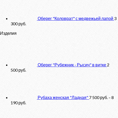
Оберег "Коловрат" с медвежьей лапой
3
300
руб.
Изделия
Оберег "Рубежник - Рысич" в витке
2
500
руб.
Рубаха женская "Ладная"
7 500
руб.
–
8
190
руб.