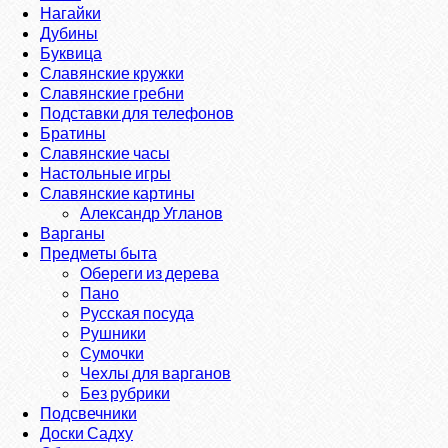
Нагайки
Дубины
Буквица
Славянские кружки
Славянские гребни
Подставки для телефонов
Братины
Славянские часы
Настольные игры
Славянские картины
Александр Угланов
Варганы
Предметы быта
Обереги из дерева
Пано
Русская посуда
Рушники
Сумочки
Чехлы для варганов
Без рубрики
Подсвечники
Доски Садху