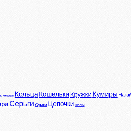
Кумиры
Кольца
Кошельки
Кружки
Нага
алендари
Серьги
Цепочки
ера
Сумки
Шапки