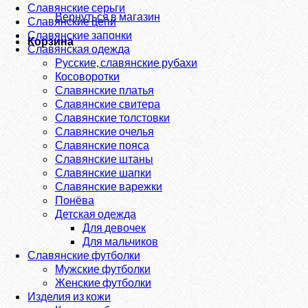
Славянские серьги
Вернуться в магазин
Славянские цепи
Славянские запонки
Корзина
Славянская одежда
Русские, славянские рубахи
Косоворотки
Славянские платья
Славянские свитера
Славянские толстовки
Славянские очелья
Славянские пояса
Славянские штаны
Славянские шапки
Славянские варежки
Понёва
Детская одежда
Для девочек
Для мальчиков
Славянские футболки
Мужские футболки
Женские футболки
Изделия из кожи