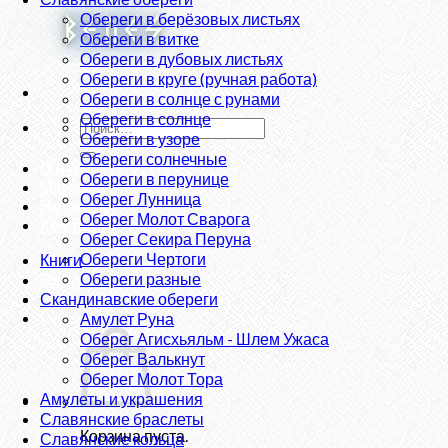
Обереги в берёзовых листьях
Обереги в витке
Обереги в дубовых листьях
Обереги в круге (ручная работа)
Обереги в солнце с рунами
Обереги в солнце
Искать:
Обереги в узоре
Обереги солнечные
О нас
Обереги в перунице
Магазин
Оберег Лунница
Новости
Оберег Молот Сварога
Контакты
Оберег Секира Перуна
Обереги Чертоги
Книги
Обереги разные
Вход
Скандинавские обереги
Амулет Руна
Оберег Агисхьяльм - Шлем Ужаса
Оберег Валькнут
Оберег Молот Тора
Амулеты и украшения
Славянские браслеты
Корзина пуста.
Славянские кольца