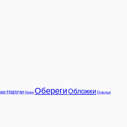
Обереги
Обложки
Наручи
йки
Очелья
Ножи