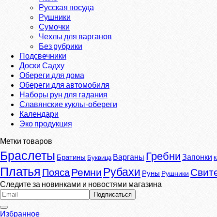
Русская посуда
Рушники
Сумочки
Чехлы для варганов
Без рубрики
Подсвечники
Доски Садху
Обереги для дома
Обереги для автомобиля
Наборы рун для гадания
Славянские куклы-обереги
Календари
Эко продукция
Метки товаров
Браслеты
Гребни
Варганы
Запонки
Братины
Буквица
К
Платья
Рубахи
Ремни
Свит
Пояса
Руны
Рушники
Следите за новинками и новостями магазина
Избранное