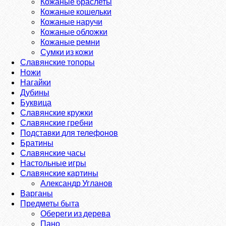
Кожаные браслеты
Кожаные кошельки
Кожаные наручи
Кожаные обложки
Кожаные ремни
Сумки из кожи
Славянские топоры
Ножи
Нагайки
Дубины
Буквица
Славянские кружки
Славянские гребни
Подставки для телефонов
Братины
Славянские часы
Настольные игры
Славянские картины
Александр Угланов
Варганы
Предметы быта
Обереги из дерева
Пано