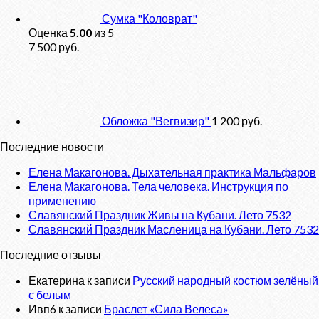
Сумка "Коловрат"
Оценка
5.00
из 5
7 500
руб.
Обложка "Вегвизир"
1 200
руб.
Последние новости
Елена Макагонова. Дыхательная практика Мальфаров
Елена Макагонова. Тела человека. Инструкция по
применению
Славянский Праздник Живы на Кубани. Лето 7532
Славянский Праздник Масленица на Кубани. Лето 7532
Последние отзывы
Екатерина
к записи
Русский народный костюм зелёный
с белым
Ивп6
к записи
Браслет «Сила Велеса»