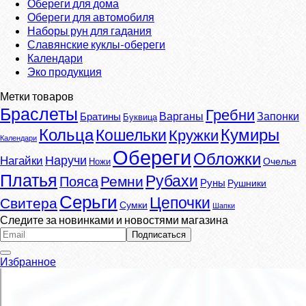
Обереги для дома
Обереги для автомобиля
Наборы рун для гадания
Славянские куклы-обереги
Календари
Эко продукция
Метки товаров
Браслеты
Гребни
Варганы
Запонки
Братины
Буквица
Кумиры
Кольца
Кошельки
Кружки
Календари
Обереги
Обложки
Наручи
Нагайки
Очелья
Ножи
Платья
Рубахи
Ремни
Пояса
Руны
Рушники
Серьги
Цепочки
Свитера
Сумки
Шапки
Следите за новинками и новостями магазина
Избранное