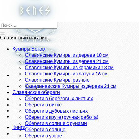
Skip
to
content
Искать:
Славянский магазин
Кумиры Богов
Славянские Кумиры из дерева 18 см
Славянские Кумиры из дерева 21 см
Славянские Кумиры из керамики 13 см
Славянские Кумиры из латуни 16 см
Славянские Кумиры разные
Искать:
Скандинавские Кумиры из дерева 21 см
Славянские обереги
Обереги в берёзовых листьях
О нас
Магазин
Обереги в витке
Новости
Обереги в дубовых листьях
Контакты
Обереги в круге (ручная работа)
Обереги в солнце с рунами
Книги
Обереги в солнце
Вход
Обереги в узоре