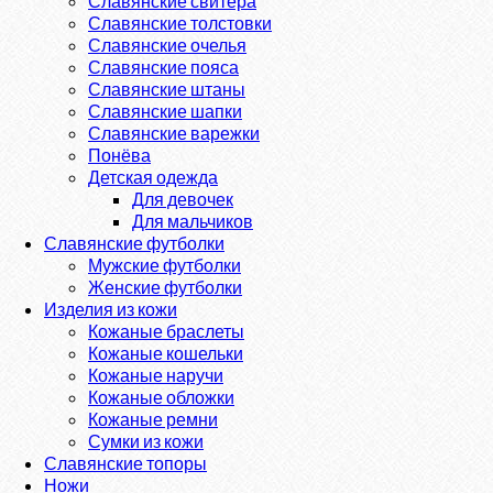
Славянские свитера
Славянские толстовки
Славянские очелья
Славянские пояса
Славянские штаны
Славянские шапки
Славянские варежки
Понёва
Детская одежда
Для девочек
Для мальчиков
Славянские футболки
Мужские футболки
Женские футболки
Изделия из кожи
Кожаные браслеты
Кожаные кошельки
Кожаные наручи
Кожаные обложки
Кожаные ремни
Сумки из кожи
Славянские топоры
Ножи