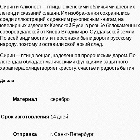
Сирин и Алконост — птицы с женскими обличьями древних
легенд и сказаний славян. Их изображения сохранились
среди иллюстраций к древним рукописным книгам, на
ювелирных изделиях Киевской Руси, в резьбе белокаменных
соборов далекой от Киева Владимиро-Суздальской земли.
По всей видимости эти персонажи были дороги русскому
народу, поэтому и оставили свой яркий след.
Сирин — птица вещая, наделенная пророческим даром. По
легендам обладает магическими функциями защитного
характера, олицетворяет красоту, счастье и радость бытия
Детали
Материал
серебро
Срок изготовления
14 дней
Отправка
г. Санкт-Петербург