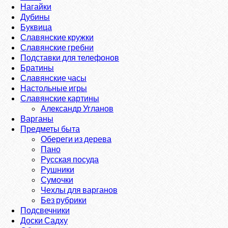
Нагайки
Дубины
Буквица
Славянские кружки
Славянские гребни
Подставки для телефонов
Братины
Славянские часы
Настольные игры
Славянские картины
Александр Угланов
Варганы
Предметы быта
Обереги из дерева
Пано
Русская посуда
Рушники
Сумочки
Чехлы для варганов
Без рубрики
Подсвечники
Доски Садху