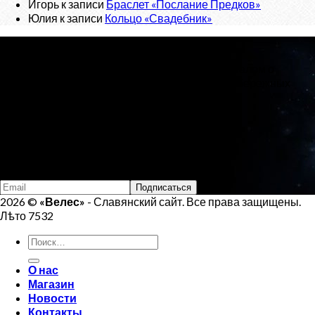
Игорь
к записи
Браслет «Послание Предков»
Юлия
к записи
Кольцо «Свадебник»
О проекте
«Велес»
- Славянский сайт, с новостным порталом о
Ведической Культуре и интернет-магазином обережных
изделий.
Тел:
+7 (925) 207-33-19
Email:
veles.site.box@gmail.com
Подпишись на Велеса
2026 ©
«Велес»
- Славянский сайт. Все права защищены.
Лѣто 7532
Искать:
О нас
Магазин
Новости
Контакты