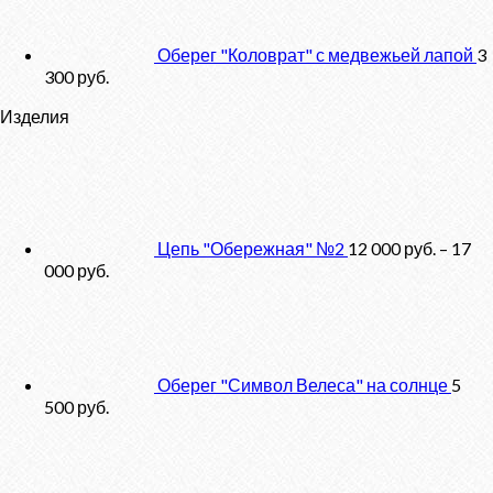
Оберег "Коловрат" с медвежьей лапой
3
300
руб.
Изделия
Цепь "Обережная" №2
12 000
руб.
–
17
000
руб.
Оберег "Символ Велеса" на солнце
5
500
руб.