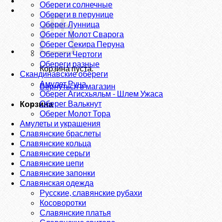
Обереги солнечные
Обереги в перунице
Оберег Лунница
Оберег Молот Сварога
Оберег Секира Перуна
Обереги Чертоги
Обереги разные
Корзина пуста.
Скандинавские обереги
Амулет Руна
Вернуться в магазин
Оберег Агисхьяльм - Шлем Ужаса
Оберег Валькнут
Корзина
Оберег Молот Тора
Амулеты и украшения
Славянские браслеты
Славянские кольца
Славянские серьги
Славянские цепи
Славянские запонки
Славянская одежда
Русские, славянские рубахи
Косоворотки
Славянские платья