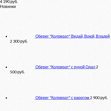
4 390
руб.
Новинки
Оберег "Коловрат" Ведай, Воюй, Владей
2 300
руб.
Оберег "Коловрат" с руной Одал
2
500
руб.
Оберег "Коловрат" с рарогом
2 900
руб.