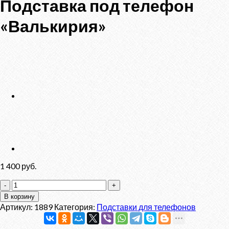
Подставка под телефон
«Валькирия»
1 400
руб.
Количество
товара
В корзину
Подставка
Артикул:
1889
Категория:
Подставки для телефонов
под
телефон