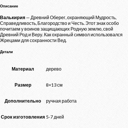
"Валькирия"
Описание
Валькирия
— Древний Оберег, охраняющий Мудрость,
Справедливость, Благородство и Честь. Этот знак особо
почитаем у воинов защищающих Родную землю, свой
Древний Род и Веру. Как охранный символ использовался
Жрецами для сохранности Вед.
Детали
Материал
дерево
Размер
8×13 см
Дополнительно
ручная работа
Срок изготовления
5-7 дней