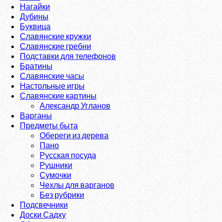
Нагайки
Дубины
Буквица
Славянские кружки
Славянские гребни
Подставки для телефонов
Братины
Славянские часы
Настольные игры
Славянские картины
Александр Угланов
Варганы
Предметы быта
Обереги из дерева
Пано
Русская посуда
Рушники
Сумочки
Чехлы для варганов
Без рубрики
Подсвечники
Доски Садху