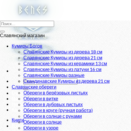
Skip
to
content
Искать:
Славянский магазин
Кумиры Богов
Славянские Кумиры из дерева 18 см
Славянские Кумиры из дерева 21 см
Славянские Кумиры из керамики 13 см
Славянские Кумиры из латуни 16 см
Славянские Кумиры разные
Искать:
Скандинавские Кумиры из дерева 21 см
Славянские обереги
Обереги в берёзовых листьях
О нас
Магазин
Обереги в витке
Новости
Обереги в дубовых листьях
Контакты
Обереги в круге (ручная работа)
Обереги в солнце с рунами
Книги
Обереги в солнце
Вход
Обереги в узоре