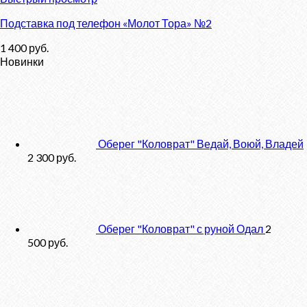
Подставка под телефон «Молот Тора» №2
1 400
руб.
Новинки
Оберег "Коловрат" Ведай, Воюй, Владей
2 300
руб.
Оберег "Коловрат" с руной Одал
2
500
руб.