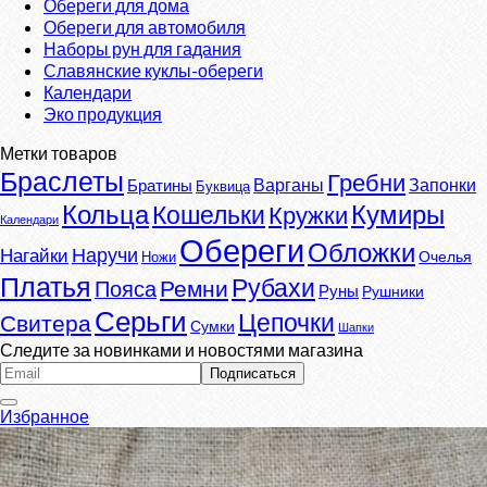
Обереги для дома
Обереги для автомобиля
Наборы рун для гадания
Славянские куклы-обереги
Календари
Эко продукция
Метки товаров
Браслеты
Гребни
Варганы
Запонки
Братины
Буквица
Кумиры
Кольца
Кошельки
Кружки
Календари
Обереги
Обложки
Наручи
Нагайки
Очелья
Ножи
Платья
Рубахи
Ремни
Пояса
Руны
Рушники
Серьги
Цепочки
Свитера
Сумки
Шапки
Следите за новинками и новостями магазина
Избранное