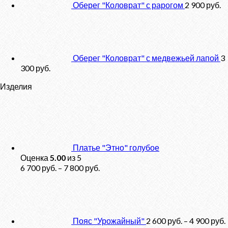
Оберег "Коловрат" с рарогом
2 900
руб.
Оберег "Коловрат" с медвежьей лапой
3
300
руб.
Изделия
Платье "Этно" голубое
Оценка
5.00
из 5
6 700
руб.
–
7 800
руб.
Пояс "Урожайный"
2 600
руб.
–
4 900
руб.