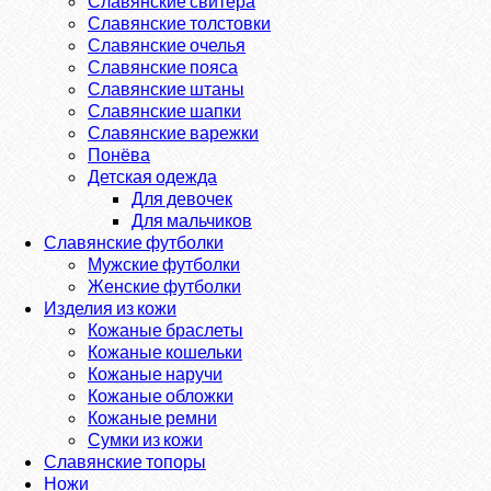
Славянские свитера
Славянские толстовки
Славянские очелья
Славянские пояса
Славянские штаны
Славянские шапки
Славянские варежки
Понёва
Детская одежда
Для девочек
Для мальчиков
Славянские футболки
Мужские футболки
Женские футболки
Изделия из кожи
Кожаные браслеты
Кожаные кошельки
Кожаные наручи
Кожаные обложки
Кожаные ремни
Сумки из кожи
Славянские топоры
Ножи