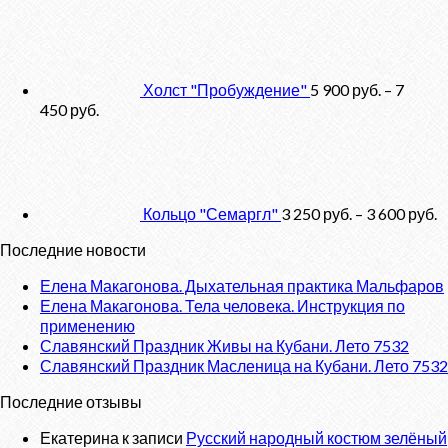
Холст "Пробуждение"
5 900
руб.
–
7
450
руб.
Кольцо "Семаргл"
3 250
руб.
–
3 600
руб.
Последние новости
Елена Макагонова. Дыхательная практика Мальфаров
Елена Макагонова. Тела человека. Инструкция по
применению
Славянский Праздник Живы на Кубани. Лето 7532
Славянский Праздник Масленица на Кубани. Лето 7532
Последние отзывы
Екатерина
к записи
Русский народный костюм зелёный