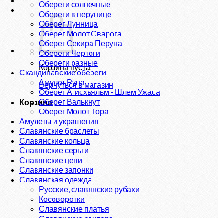
Обереги солнечные
Обереги в перунице
Оберег Лунница
Оберег Молот Сварога
Оберег Секира Перуна
Обереги Чертоги
Обереги разные
Корзина пуста.
Скандинавские обереги
Амулет Руна
Вернуться в магазин
Оберег Агисхьяльм - Шлем Ужаса
Оберег Валькнут
Корзина
Оберег Молот Тора
Амулеты и украшения
Славянские браслеты
Славянские кольца
Славянские серьги
Славянские цепи
Славянские запонки
Славянская одежда
Русские, славянские рубахи
Косоворотки
Славянские платья