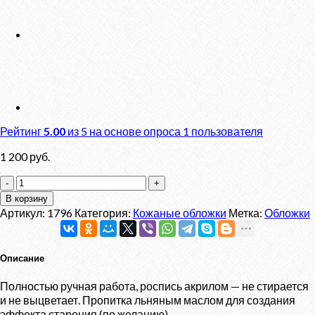
Рейтинг
5.00
из 5 на основе опроса
1
пользователя
1 200
руб.
Количество
товара
В корзину
Обложка
Артикул:
1796
Категория:
Кожаные обложки
Метка:
Обложки
"Матрёшка"
Описание
Полностью ручная работа, роспись акрилом — не стирается
и не выцветает. Пропитка льняным маслом для создания
эффекта старения (по желанию).