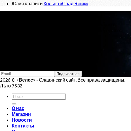
Юлия
к записи
Кольцо «Свадебник»
О проекте
«Велес»
- Славянский сайт, с новостным порталом о
Ведической Культуре и интернет-магазином обережных
изделий.
Тел:
+7 (925) 207-33-19
Email:
veles.site.box@gmail.com
Подпишись на Велеса
2026 ©
«Велес»
- Славянский сайт. Все права защищены.
Лѣто 7532
Искать:
О нас
Магазин
Новости
Контакты