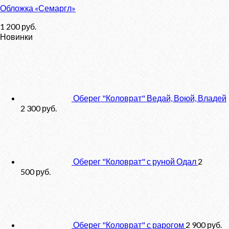
Обложка «Семаргл»
1 200
руб.
Новинки
Оберег "Коловрат" Ведай, Воюй, Владей
2 300
руб.
Оберег "Коловрат" с руной Одал
2
500
руб.
Оберег "Коловрат" с рарогом
2 900
руб.