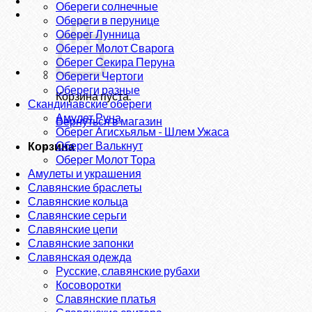
Обереги солнечные
Обереги в перунице
Оберег Лунница
Оберег Молот Сварога
Оберег Секира Перуна
Обереги Чертоги
Обереги разные
Корзина пуста.
Скандинавские обереги
Амулет Руна
Вернуться в магазин
Оберег Агисхьяльм - Шлем Ужаса
Оберег Валькнут
Корзина
Оберег Молот Тора
Амулеты и украшения
Славянские браслеты
Славянские кольца
Славянские серьги
Славянские цепи
Славянские запонки
Славянская одежда
Русские, славянские рубахи
Косоворотки
Славянские платья