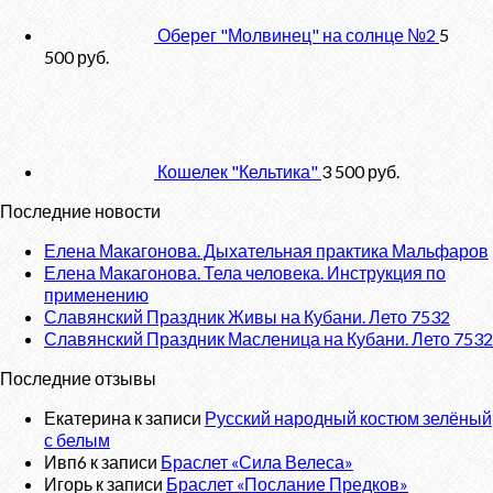
Оберег "Молвинец" на солнце №2
5
500
руб.
Кошелек "Кельтика"
3 500
руб.
Последние новости
Елена Макагонова. Дыхательная практика Мальфаров
Елена Макагонова. Тела человека. Инструкция по
применению
Славянский Праздник Живы на Кубани. Лето 7532
Славянский Праздник Масленица на Кубани. Лето 7532
Последние отзывы
Екатерина
к записи
Русский народный костюм зелёный
с белым
Ивп6
к записи
Браслет «Сила Велеса»
Игорь
к записи
Браслет «Послание Предков»