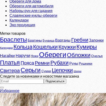
Обереги для дома
Обереги для автомобиля
Наборы рун для гадания
Славянские куклы-обереги
Календари
Эко продукция
Метки товаров
Браслеты
Гребни
Варганы
Запонки
Братины
Буквица
Кумиры
Кольца
Кошельки
Кружки
Календари
Обереги
Обложки
Наручи
Нагайки
Очелья
Ножи
Платья
Рубахи
Ремни
Пояса
Руны
Рушники
Серьги
Цепочки
Свитера
Сумки
Шапки
Следите за новинками и новостями магазина
Избранное