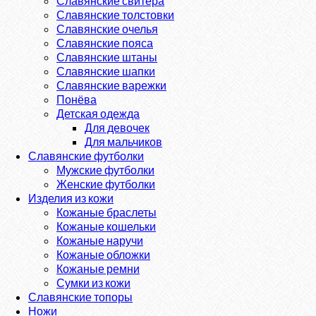
Славянские свитера
Славянские толстовки
Славянские очелья
Славянские пояса
Славянские штаны
Славянские шапки
Славянские варежки
Понёва
Детская одежда
Для девочек
Для мальчиков
Славянские футболки
Мужские футболки
Женские футболки
Изделия из кожи
Кожаные браслеты
Кожаные кошельки
Кожаные наручи
Кожаные обложки
Кожаные ремни
Сумки из кожи
Славянские топоры
Ножи