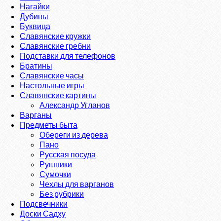
Нагайки
Дубины
Буквица
Славянские кружки
Славянские гребни
Подставки для телефонов
Братины
Славянские часы
Настольные игры
Славянские картины
Александр Угланов
Варганы
Предметы быта
Обереги из дерева
Пано
Русская посуда
Рушники
Сумочки
Чехлы для варганов
Без рубрики
Подсвечники
Доски Садху