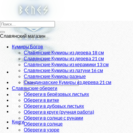
Skip
to
content
Искать:
Славянский магазин
Кумиры Богов
Славянские Кумиры из дерева 18 см
Славянские Кумиры из дерева 21 см
Славянские Кумиры из керамики 13 см
Славянские Кумиры из латуни 16 см
Славянские Кумиры разные
Искать:
Скандинавские Кумиры из дерева 21 см
Славянские обереги
Обереги в берёзовых листьях
О нас
Магазин
Обереги в витке
Новости
Обереги в дубовых листьях
Контакты
Обереги в круге (ручная работа)
Обереги в солнце с рунами
Книги
Обереги в солнце
Вход
Обереги в узоре