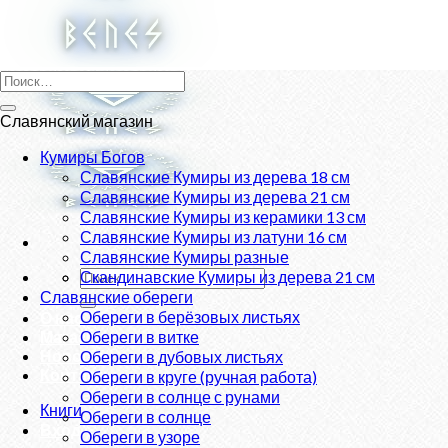
Skip
to
content
Искать:
Славянский магазин
Кумиры Богов
Славянские Кумиры из дерева 18 см
Славянские Кумиры из дерева 21 см
Славянские Кумиры из керамики 13 см
Славянские Кумиры из латуни 16 см
Славянские Кумиры разные
Искать:
Скандинавские Кумиры из дерева 21 см
Славянские обереги
Обереги в берёзовых листьях
О нас
Магазин
Обереги в витке
Новости
Обереги в дубовых листьях
Контакты
Обереги в круге (ручная работа)
Обереги в солнце с рунами
Книги
Обереги в солнце
Вход
Обереги в узоре