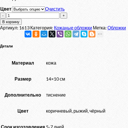
Цвет
Очистить
Количество
товара
В корзину
Обложка
Артикул:
1613
Категория:
Кожаные обложки
Метка:
Обложки
"Лапа
волка"
Детали
Материал
кожа
Размер
14×10 см
Дополнительно
тиснение
Цвет
коричневый, рыжий, чёрный
Срок изготовления
5-7 дней