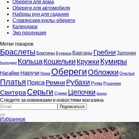
Обереги для дома
Обереги для автомобиля
Наборы рун для гадания
Славянские куклы-обереги
Календари
Эко продукция
Метки товаров
Браслеты
Гребни
Варганы
Запонки
Братины
Буквица
Кумиры
Кольца
Кошельки
Кружки
Календари
Обереги
Обложки
Наручи
Нагайки
Очелья
Ножи
Платья
Рубахи
Ремни
Пояса
Руны
Рушники
Серьги
Цепочки
Свитера
Сумки
Шапки
Следите за новинками и новостями магазина
Избранное