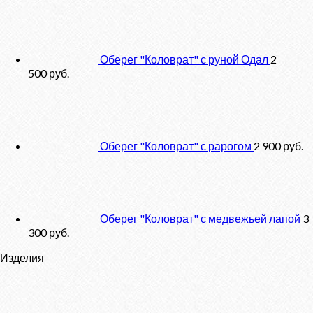
Оберег "Коловрат" с руной Одал
2
500
руб.
Оберег "Коловрат" с рарогом
2 900
руб.
Оберег "Коловрат" с медвежьей лапой
3
300
руб.
Изделия