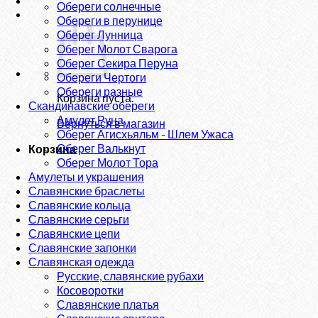
Обереги солнечные
Обереги в перунице
Оберег Лунница
Оберег Молот Сварога
Оберег Секира Перуна
Обереги Чертоги
Обереги разные
Корзина пуста.
Скандинавские обереги
Амулет Руна
Вернуться в магазин
Оберег Агисхьяльм - Шлем Ужаса
Оберег Валькнут
Корзина
Оберег Молот Тора
Амулеты и украшения
Славянские браслеты
Славянские кольца
Славянские серьги
Славянские цепи
Славянские запонки
Славянская одежда
Русские, славянские рубахи
Косоворотки
Славянские платья