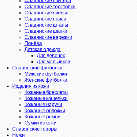
Славянские свитера
Славянские толстовки
Славянские очелья
Славянские пояса
Славянские штаны
Славянские шапки
Славянские варежки
Понёва
Детская одежда
Для девочек
Для мальчиков
Славянские футболки
Мужские футболки
Женские футболки
Изделия из кожи
Кожаные браслеты
Кожаные кошельки
Кожаные наручи
Кожаные обложки
Кожаные ремни
Сумки из кожи
Славянские топоры
Ножи