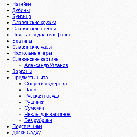
Нагайки
Дубины
Буквица
Славянские кружки
Славянские гребни
Подставки для телефонов
Братины
Славянские часы
Настольные игры
Славянские картины
Александр Угланов
Варганы
Предметы быта
Обереги из дерева
Пано
Русская посуда
Рушники
Сумочки
Чехлы для варганов
Без рубрики
Подсвечники
Доски Садху