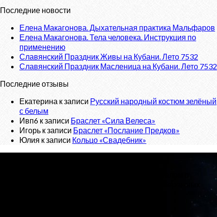
Последние новости
Елена Макагонова. Дыхательная практика Мальфаров
Елена Макагонова. Тела человека. Инструкция по
применению
Славянский Праздник Живы на Кубани. Лето 7532
Славянский Праздник Масленица на Кубани. Лето 7532
Последние отзывы
Екатерина
к записи
Русский народный костюм зелёный
с белым
Ивп6
к записи
Браслет «Сила Велеса»
Игорь
к записи
Браслет «Послание Предков»
Юлия
к записи
Кольцо «Свадебник»
О проекте
«Велес»
- Славянский сайт, с новостным порталом о
Ведической Культуре и интернет-магазином обережных
изделий.
Тел:
+7 (925) 207-33-19