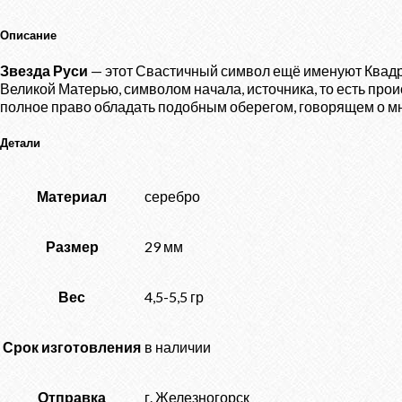
Лады"
в
Описание
перунице
Звезда Руси
— этот Свастичный символ ещё именуют Квадра
Великой Матерью, символом начала, источника, то есть про
полное право обладать подобным оберегом, говорящем о мно
Детали
Материал
серебро
Размер
29 мм
Вес
4,5-5,5 гр
Срок изготовления
в наличии
Отправка
г. Железногорск