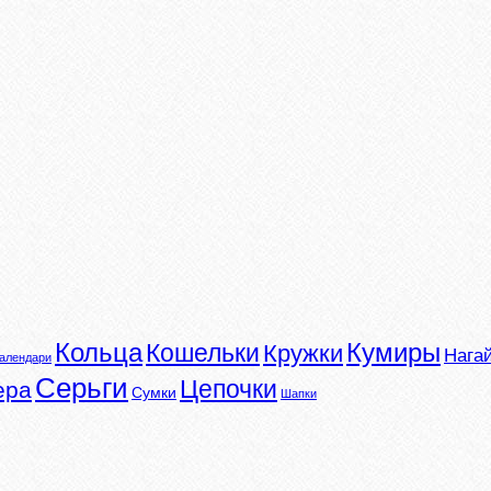
Кумиры
Кольца
Кошельки
Кружки
Нага
алендари
Серьги
Цепочки
ера
Сумки
Шапки