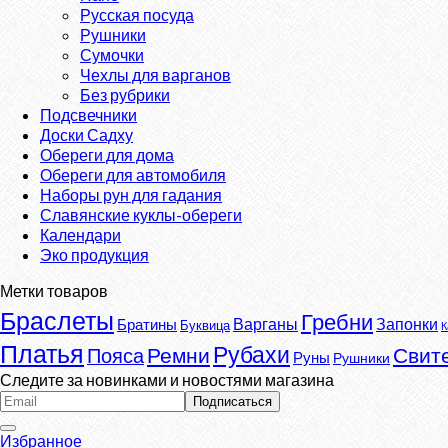
Русская посуда
Рушники
Сумочки
Чехлы для варганов
Без рубрики
Подсвечники
Доски Садху
Обереги для дома
Обереги для автомобиля
Наборы рун для гадания
Славянские куклы-обереги
Календари
Эко продукция
Метки товаров
Браслеты
Гребни
Варганы
Запонки
Братины
Буквица
К
Платья
Рубахи
Ремни
Свит
Пояса
Руны
Рушники
Следите за новинками и новостями магазина
Избранное