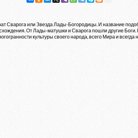
т Сварога или Звезда Лады-Богородицы. И название подобн
исхождения. От Лады-матушки и Сварога пошли другие Боги.
гогранности культуры своего народа, всего Мира и всегда н