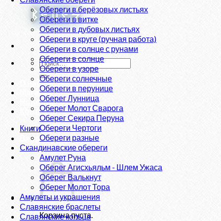
Обереги в берёзовых листьях
Обереги в витке
Обереги в дубовых листьях
Обереги в круге (ручная работа)
Обереги в солнце с рунами
Обереги в солнце
Искать:
Обереги в узоре
Обереги солнечные
О нас
Обереги в перунице
Магазин
Оберег Лунница
Новости
Оберег Молот Сварога
Контакты
Оберег Секира Перуна
Обереги Чертоги
Книги
Обереги разные
Вход
Скандинавские обереги
Амулет Руна
Оберег Агисхьяльм - Шлем Ужаса
Оберег Валькнут
Оберег Молот Тора
Амулеты и украшения
Славянские браслеты
Корзина пуста.
Славянские кольца