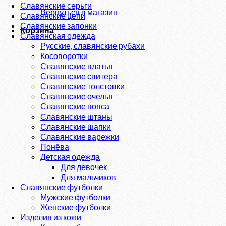
Славянские серьги
Вернуться в магазин
Славянские цепи
Славянские запонки
Корзина
Славянская одежда
Русские, славянские рубахи
Косоворотки
Славянские платья
Славянские свитера
Славянские толстовки
Славянские очелья
Славянские пояса
Славянские штаны
Славянские шапки
Славянские варежки
Понёва
Детская одежда
Для девочек
Для мальчиков
Славянские футболки
Мужские футболки
Женские футболки
Изделия из кожи