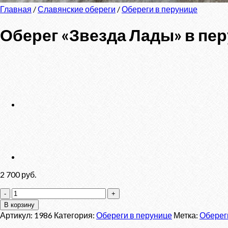
Главная
/
Славянские обереги
/
Обереги в перунице
Оберег «Звезда Лады» в пе
2 700
руб.
Количество
товара
В корзину
Оберег
Артикул:
1986
Категория:
Обереги в перунице
Метка:
Оберег
"Звезда