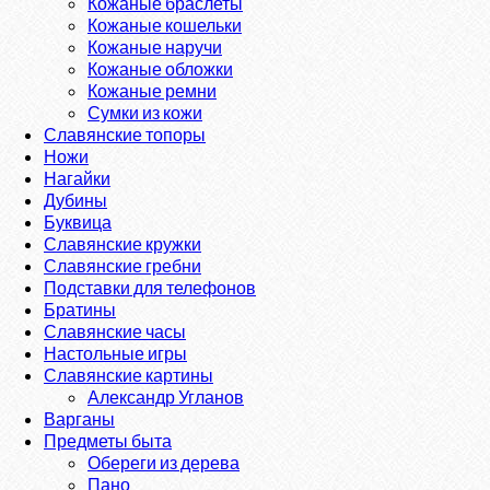
Кожаные браслеты
Кожаные кошельки
Кожаные наручи
Кожаные обложки
Кожаные ремни
Сумки из кожи
Славянские топоры
Ножи
Нагайки
Дубины
Буквица
Славянские кружки
Славянские гребни
Подставки для телефонов
Братины
Славянские часы
Настольные игры
Славянские картины
Александр Угланов
Варганы
Предметы быта
Обереги из дерева
Пано