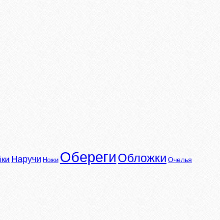
Обереги
Обложки
Наручи
йки
Очелья
Ножи