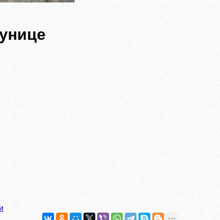
рунице
и