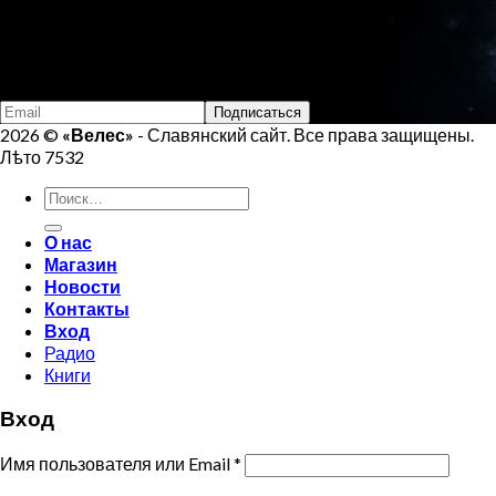
Тел:
+7 (925) 207-33-19
Email:
veles.site.box@gmail.com
Подпишись на Велеса
2026 ©
«Велес»
- Славянский сайт. Все права защищены.
Лѣто 7532
Искать:
О нас
Магазин
Новости
Контакты
Вход
Радио
Книги
Вход
Имя пользователя или Email
*