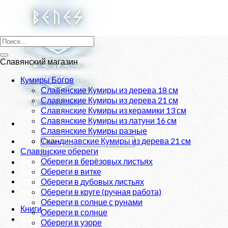
Skip
to
content
Искать:
Славянский магазин
Кумиры Богов
Славянские Кумиры из дерева 18 см
Славянские Кумиры из дерева 21 см
Славянские Кумиры из керамики 13 см
Славянские Кумиры из латуни 16 см
Славянские Кумиры разные
Искать:
Скандинавские Кумиры из дерева 21 см
Славянские обереги
Обереги в берёзовых листьях
О нас
Магазин
Обереги в витке
Новости
Обереги в дубовых листьях
Контакты
Обереги в круге (ручная работа)
Обереги в солнце с рунами
Книги
Обереги в солнце
Вход
Обереги в узоре