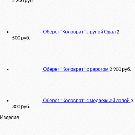
2 300
руб.
Оберег "Коловрат" с руной Одал
2
500
руб.
Оберег "Коловрат" с рарогом
2 900
руб.
Оберег "Коловрат" с медвежьей лапой
3
300
руб.
Изделия