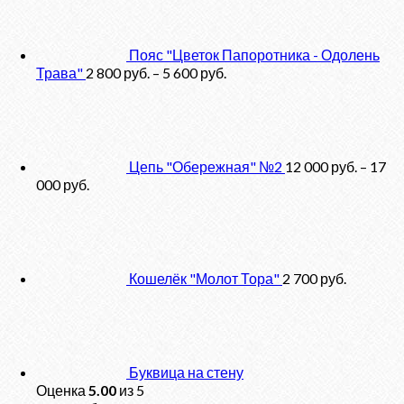
Пояс "Цветок Папоротника - Одолень
Трава"
2 800
руб.
–
5 600
руб.
Цепь "Обережная" №2
12 000
руб.
–
17
000
руб.
Кошелёк "Молот Тора"
2 700
руб.
Буквица на стену
Оценка
5.00
из 5