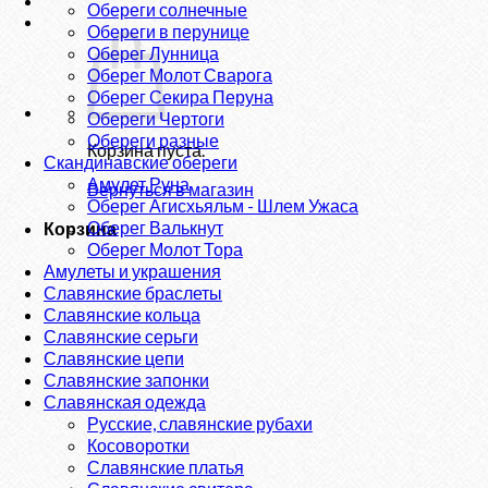
Обереги солнечные
Обереги в перунице
Оберег Лунница
Оберег Молот Сварога
Оберег Секира Перуна
Обереги Чертоги
Обереги разные
Корзина пуста.
Скандинавские обереги
Амулет Руна
Вернуться в магазин
Оберег Агисхьяльм - Шлем Ужаса
Оберег Валькнут
Корзина
Оберег Молот Тора
Амулеты и украшения
Славянские браслеты
Славянские кольца
Славянские серьги
Славянские цепи
Славянские запонки
Славянская одежда
Русские, славянские рубахи
Косоворотки
Славянские платья