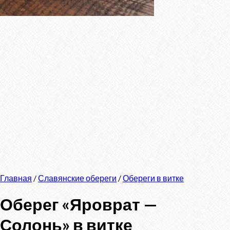
Главная
/
Славянские обереги
/
Обереги в витке
Оберег «Яроврат —
Солонь» в витке