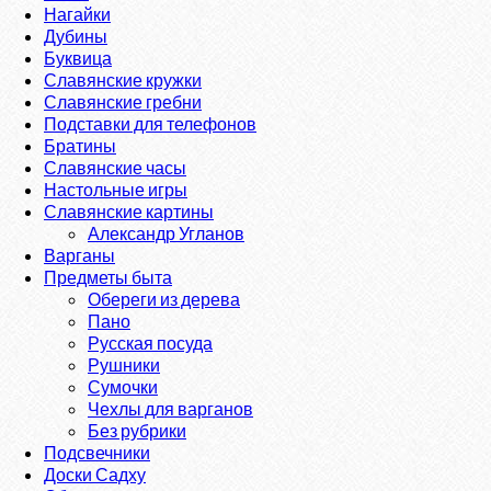
Нагайки
Дубины
Буквица
Славянские кружки
Славянские гребни
Подставки для телефонов
Братины
Славянские часы
Настольные игры
Славянские картины
Александр Угланов
Варганы
Предметы быта
Обереги из дерева
Пано
Русская посуда
Рушники
Сумочки
Чехлы для варганов
Без рубрики
Подсвечники
Доски Садху