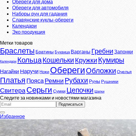
Обереги для дома
Обереги для автомобиля
Наборы рун для гадания
Славянские куклы-обереги
Календари
Эко продукция
Метки товаров
Браслеты
Гребни
Варганы
Запонки
Братины
Буквица
Кумиры
Кольца
Кошельки
Кружки
Календари
Обереги
Обложки
Наручи
Нагайки
Очелья
Ножи
Платья
Рубахи
Ремни
Пояса
Руны
Рушники
Серьги
Цепочки
Свитера
Сумки
Шапки
Следите за новинками и новостями магазина
Избранное