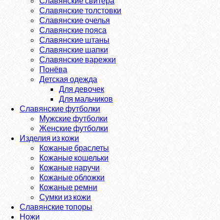
Славянские свитера
Славянские толстовки
Славянские очелья
Славянские пояса
Славянские штаны
Славянские шапки
Славянские варежки
Понёва
Детская одежда
Для девочек
Для мальчиков
Славянские футболки
Мужские футболки
Женские футболки
Изделия из кожи
Кожаные браслеты
Кожаные кошельки
Кожаные наручи
Кожаные обложки
Кожаные ремни
Сумки из кожи
Славянские топоры
Ножи