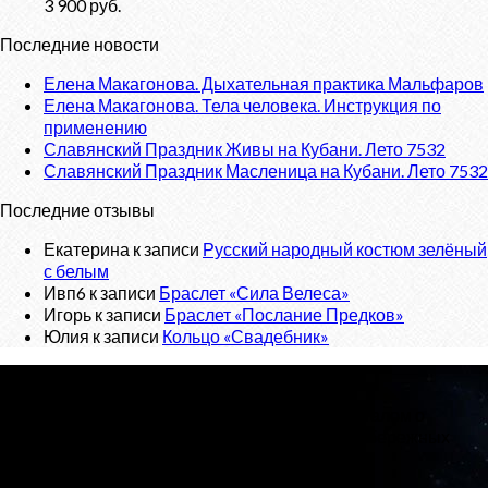
3 900
руб.
Последние новости
Елена Макагонова. Дыхательная практика Мальфаров
Елена Макагонова. Тела человека. Инструкция по
применению
Славянский Праздник Живы на Кубани. Лето 7532
Славянский Праздник Масленица на Кубани. Лето 7532
Последние отзывы
Екатерина
к записи
Русский народный костюм зелёный
с белым
Ивп6
к записи
Браслет «Сила Велеса»
Игорь
к записи
Браслет «Послание Предков»
Юлия
к записи
Кольцо «Свадебник»
О проекте
«Велес»
- Славянский сайт, с новостным порталом о
Ведической Культуре и интернет-магазином обережных
изделий.