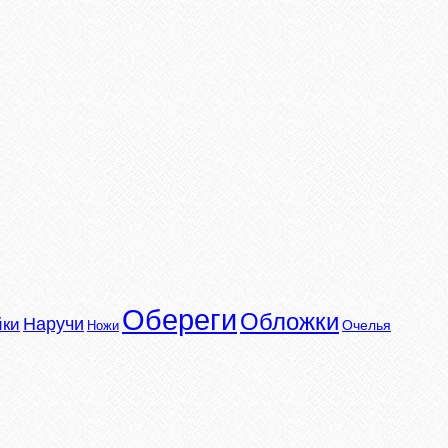
Обереги
Обложки
Наручи
йки
Очелья
Ножи