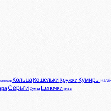
Кумиры
Кольца
Кошельки
Кружки
Нага
алендари
Серьги
Цепочки
ера
Сумки
Шапки