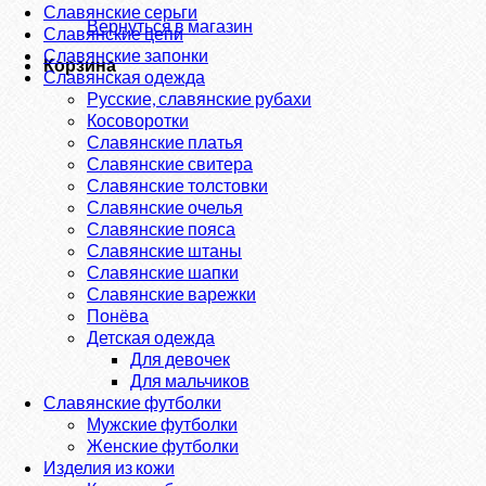
Славянские серьги
Вернуться в магазин
Славянские цепи
Славянские запонки
Корзина
Славянская одежда
Русские, славянские рубахи
Косоворотки
Славянские платья
Славянские свитера
Славянские толстовки
Славянские очелья
Славянские пояса
Славянские штаны
Славянские шапки
Славянские варежки
Понёва
Детская одежда
Для девочек
Для мальчиков
Славянские футболки
Мужские футболки
Женские футболки
Изделия из кожи