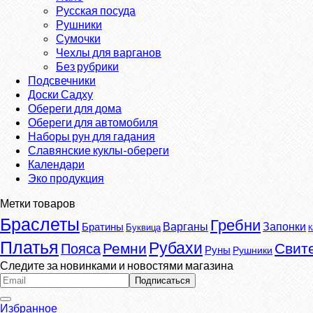
Русская посуда
Рушники
Сумочки
Чехлы для варганов
Без рубрики
Подсвечники
Доски Садху
Обереги для дома
Обереги для автомобиля
Наборы рун для гадания
Славянские куклы-обереги
Календари
Эко продукция
Метки товаров
Браслеты
Гребни
Варганы
Запонки
Братины
Буквица
К
Платья
Рубахи
Ремни
Свит
Пояса
Руны
Рушники
Следите за новинками и новостями магазина
Избранное