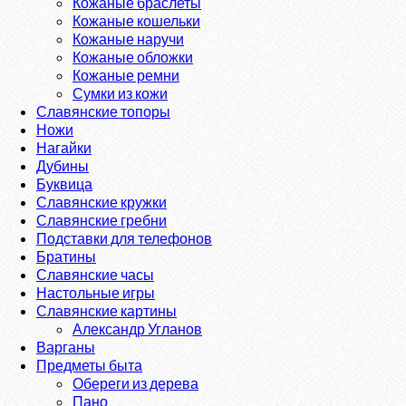
Кожаные браслеты
Кожаные кошельки
Кожаные наручи
Кожаные обложки
Кожаные ремни
Сумки из кожи
Славянские топоры
Ножи
Нагайки
Дубины
Буквица
Славянские кружки
Славянские гребни
Подставки для телефонов
Братины
Славянские часы
Настольные игры
Славянские картины
Александр Угланов
Варганы
Предметы быта
Обереги из дерева
Пано