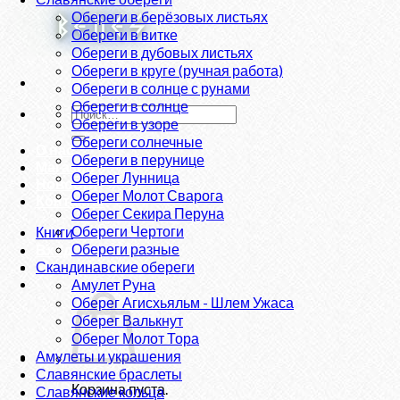
Обереги в берёзовых листьях
Обереги в витке
Обереги в дубовых листьях
Обереги в круге (ручная работа)
Обереги в солнце с рунами
Обереги в солнце
Искать:
Обереги в узоре
Обереги солнечные
О нас
Обереги в перунице
Магазин
Оберег Лунница
Новости
Оберег Молот Сварога
Контакты
Оберег Секира Перуна
Обереги Чертоги
Книги
Обереги разные
Вход
Скандинавские обереги
Амулет Руна
Оберег Агисхьяльм - Шлем Ужаса
Оберег Валькнут
Оберег Молот Тора
Амулеты и украшения
Славянские браслеты
Корзина пуста.
Славянские кольца