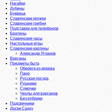
Нагайки
Дубины
Буквица
Славянские кружки
Славянские гребни
Подставки для телефонов
Братины
Славянские часы
Настольные игры
Славянские картины
Александр Угланов
Варганы
Предметы быта
Обереги из дерева
Пано
Русская посуда
Рушники
Сумочки
Чехлы для варганов
Без рубрики
Подсвечники
Доски Садху