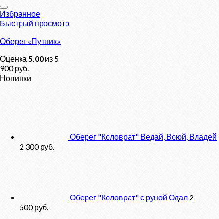
Избранное
Быстрый просмотр
Оберег «Путник»
Оценка
5.00
из 5
900
руб.
Новинки
Оберег "Коловрат" Ведай, Воюй, Владей
2 300
руб.
Оберег "Коловрат" с руной Одал
2
500
руб.