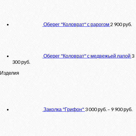
Оберег "Коловрат" с рарогом
2 900
руб.
Оберег "Коловрат" с медвежьей лапой
3
300
руб.
Изделия
Заколка "Грифон"
3 000
руб.
–
9 900
руб.