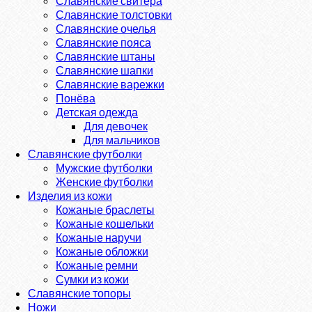
Славянские свитера
Славянские толстовки
Славянские очелья
Славянские пояса
Славянские штаны
Славянские шапки
Славянские варежки
Понёва
Детская одежда
Для девочек
Для мальчиков
Славянские футболки
Мужские футболки
Женские футболки
Изделия из кожи
Кожаные браслеты
Кожаные кошельки
Кожаные наручи
Кожаные обложки
Кожаные ремни
Сумки из кожи
Славянские топоры
Ножи