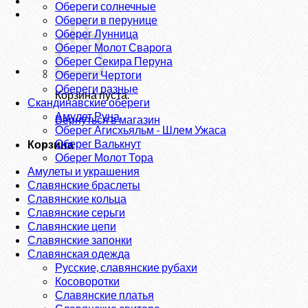
Обереги солнечные
Обереги в перунице
Оберег Лунница
Оберег Молот Сварога
Оберег Секира Перуна
Обереги Чертоги
Обереги разные
Корзина пуста.
Скандинавские обереги
Амулет Руна
Вернуться в магазин
Оберег Агисхьяльм - Шлем Ужаса
Оберег Валькнут
Корзина
Оберег Молот Тора
Амулеты и украшения
Славянские браслеты
Славянские кольца
Славянские серьги
Славянские цепи
Славянские запонки
Славянская одежда
Русские, славянские рубахи
Косоворотки
Славянские платья