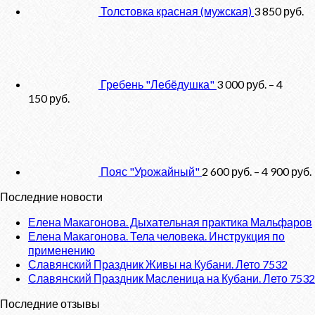
Толстовка красная (мужская)
3 850
руб.
Гребень "Лебёдушка"
3 000
руб.
–
4
150
руб.
Пояс "Урожайный"
2 600
руб.
–
4 900
руб.
Последние новости
Елена Макагонова. Дыхательная практика Мальфаров
Елена Макагонова. Тела человека. Инструкция по
применению
Славянский Праздник Живы на Кубани. Лето 7532
Славянский Праздник Масленица на Кубани. Лето 7532
Последние отзывы