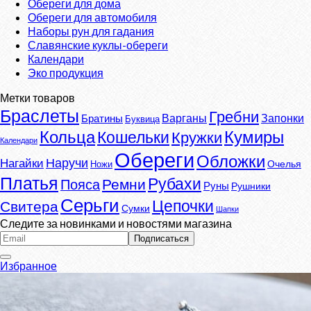
Обереги для дома
Обереги для автомобиля
Наборы рун для гадания
Славянские куклы-обереги
Календари
Эко продукция
Метки товаров
Браслеты
Гребни
Варганы
Запонки
Братины
Буквица
Кумиры
Кольца
Кошельки
Кружки
Календари
Обереги
Обложки
Наручи
Нагайки
Очелья
Ножи
Платья
Рубахи
Ремни
Пояса
Руны
Рушники
Серьги
Цепочки
Свитера
Сумки
Шапки
Следите за новинками и новостями магазина
Избранное