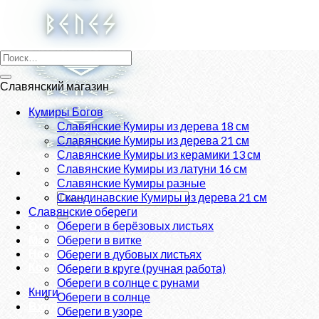
Skip
to
content
Искать:
Славянский магазин
Кумиры Богов
Славянские Кумиры из дерева 18 см
Славянские Кумиры из дерева 21 см
Славянские Кумиры из керамики 13 см
Славянские Кумиры из латуни 16 см
Славянские Кумиры разные
Искать:
Скандинавские Кумиры из дерева 21 см
Славянские обереги
Обереги в берёзовых листьях
О нас
Магазин
Обереги в витке
Новости
Обереги в дубовых листьях
Контакты
Обереги в круге (ручная работа)
Обереги в солнце с рунами
Книги
Обереги в солнце
Вход
Обереги в узоре