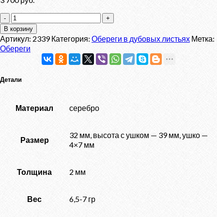
Количество
товара
В корзину
Оберег
Артикул:
2339
Категория:
Обереги в дубовых листьях
Метка:
"Целебник"
Обереги
в
дубе
Детали
Материал
серебро
32 мм, высота с ушком — 39 мм, ушко —
Размер
4×7 мм
Толщина
2 мм
Вес
6,5-7 гр