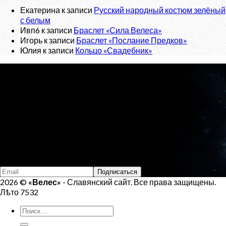
Екатерина
к записи
Русский народный костюм зелёный
с белым
Ивп6
к записи
Браслет «Сила Велеса»
Игорь
к записи
Браслет «Послание Предков»
Юлия
к записи
Кольцо «Свадебник»
О проекте
«Велес»
- Славянский сайт, с новостным порталом о
Ведической Культуре и интернет-магазином обережных
изделий.
Тел:
+7 (925) 207-33-19
Email:
veles.site.box@gmail.com
Подпишись на Велеса
2026 ©
«Велес»
- Славянский сайт. Все права защищены.
Лѣто 7532
Искать: