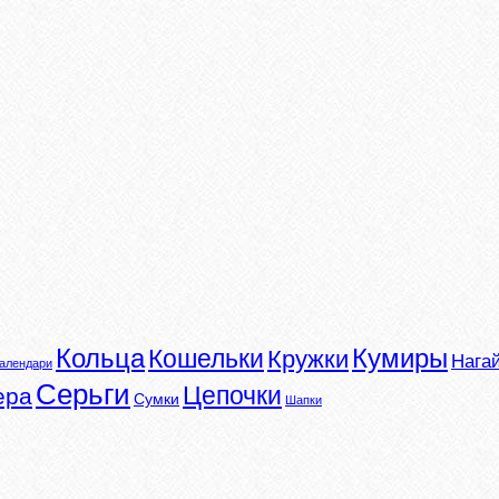
Кумиры
Кольца
Кошельки
Кружки
Нага
алендари
Серьги
Цепочки
ера
Сумки
Шапки