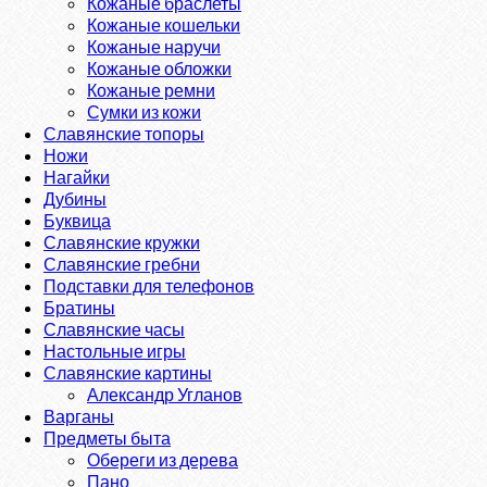
Кожаные браслеты
Кожаные кошельки
Кожаные наручи
Кожаные обложки
Кожаные ремни
Сумки из кожи
Славянские топоры
Ножи
Нагайки
Дубины
Буквица
Славянские кружки
Славянские гребни
Подставки для телефонов
Братины
Славянские часы
Настольные игры
Славянские картины
Александр Угланов
Варганы
Предметы быта
Обереги из дерева
Пано