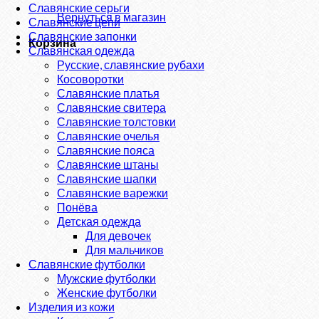
Славянские серьги
Вернуться в магазин
Славянские цепи
Славянские запонки
Корзина
Славянская одежда
Русские, славянские рубахи
Косоворотки
Славянские платья
Славянские свитера
Славянские толстовки
Славянские очелья
Славянские пояса
Славянские штаны
Славянские шапки
Славянские варежки
Понёва
Детская одежда
Для девочек
Для мальчиков
Славянские футболки
Мужские футболки
Женские футболки
Изделия из кожи