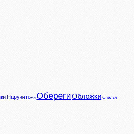
Обереги
Обложки
Наручи
йки
Очелья
Ножи