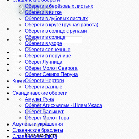
Обереги в берёзовых листьях
Обереги в витке
Обереги в дубовых листьях
Обереги в круге (ручная работа)
Обереги в солнце с рунами
Обереги в солнце
Искать:
Обереги в узоре
Обереги солнечные
О нас
Обереги в перунице
Магазин
Оберег Лунница
Новости
Оберег Молот Сварога
Контакты
Оберег Секира Перуна
Обереги Чертоги
Книги
Обереги разные
Вход
Скандинавские обереги
Амулет Руна
Оберег Агисхьяльм - Шлем Ужаса
Оберег Валькнут
Оберег Молот Тора
Амулеты и украшения
Славянские браслеты
Корзина пуста.
Славянские кольца