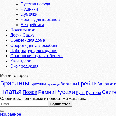
Русская посуда
Рушники
Сумочки
Чехлы для варганов
Без рубрики
Подсвечники
Доски Садху
Обереги для дома
Обереги для автомобиля
Наборы рун для гадания
Славянские куклы-обереги
Календари
Эко продукция
Метки товаров
Браслеты
Гребни
Варганы
Запонки
Братины
Буквица
К
Платья
Рубахи
Ремни
Свит
Пояса
Руны
Рушники
Следите за новинками и новостями магазина
Избранное