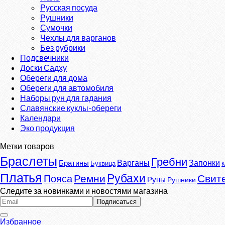
Русская посуда
Рушники
Сумочки
Чехлы для варганов
Без рубрики
Подсвечники
Доски Садху
Обереги для дома
Обереги для автомобиля
Наборы рун для гадания
Славянские куклы-обереги
Календари
Эко продукция
Метки товаров
Браслеты
Гребни
Варганы
Запонки
Братины
Буквица
К
Платья
Рубахи
Ремни
Свит
Пояса
Руны
Рушники
Следите за новинками и новостями магазина
Избранное