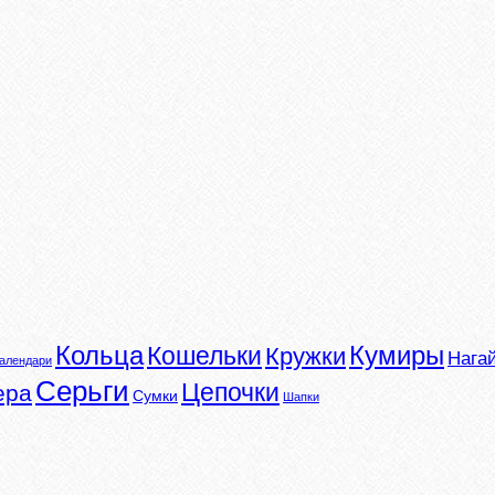
Кумиры
Кольца
Кошельки
Кружки
Нага
алендари
Серьги
Цепочки
ера
Сумки
Шапки