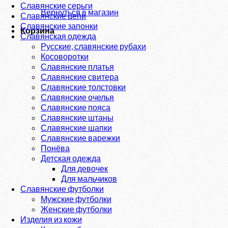
Славянские серьги
Вернуться в магазин
Славянские цепи
Славянские запонки
Корзина
Славянская одежда
Русские, славянские рубахи
Косоворотки
Славянские платья
Славянские свитера
Славянские толстовки
Славянские очелья
Славянские пояса
Славянские штаны
Славянские шапки
Славянские варежки
Понёва
Детская одежда
Для девочек
Для мальчиков
Славянские футболки
Мужские футболки
Женские футболки
Изделия из кожи