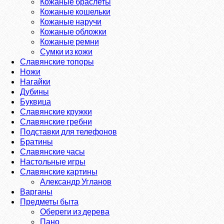
Кожаные браслеты
Кожаные кошельки
Кожаные наручи
Кожаные обложки
Кожаные ремни
Сумки из кожи
Славянские топоры
Ножи
Нагайки
Дубины
Буквица
Славянские кружки
Славянские гребни
Подставки для телефонов
Братины
Славянские часы
Настольные игры
Славянские картины
Александр Угланов
Варганы
Предметы быта
Обереги из дерева
Пано