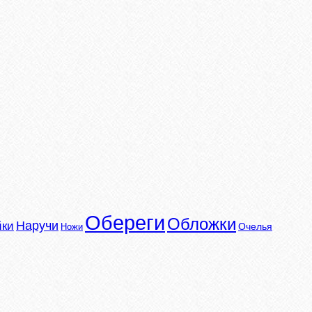
Обереги
Обложки
Наручи
йки
Очелья
Ножи