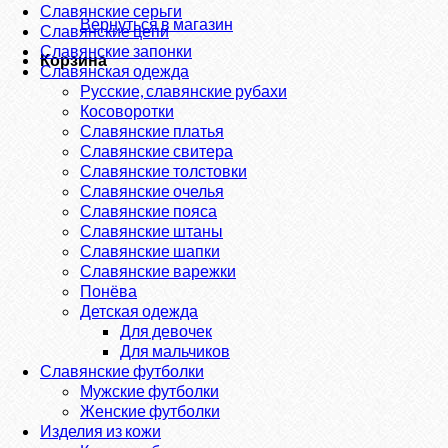
Славянские серьги
Вернуться в магазин
Славянские цепи
Славянские запонки
Корзина
Славянская одежда
Русские, славянские рубахи
Косоворотки
Славянские платья
Славянские свитера
Славянские толстовки
Славянские очелья
Славянские пояса
Славянские штаны
Славянские шапки
Славянские варежки
Понёва
Детская одежда
Для девочек
Для мальчиков
Славянские футболки
Мужские футболки
Женские футболки
Изделия из кожи