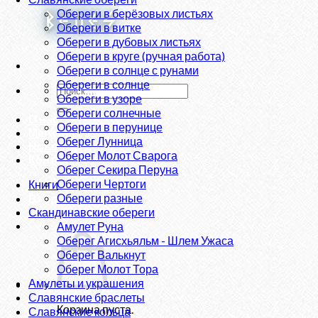
Обереги в берёзовых листьях
Обереги в витке
Обереги в дубовых листьях
Обереги в круге (ручная работа)
Обереги в солнце с рунами
Обереги в солнце
Искать:
Обереги в узоре
Обереги солнечные
О нас
Обереги в перунице
Магазин
Оберег Лунница
Новости
Оберег Молот Сварога
Контакты
Оберег Секира Перуна
Обереги Чертоги
Книги
Обереги разные
Вход
Скандинавские обереги
Амулет Руна
Оберег Агисхьяльм - Шлем Ужаса
Оберег Валькнут
Оберег Молот Тора
Амулеты и украшения
Славянские браслеты
Корзина пуста.
Славянские кольца