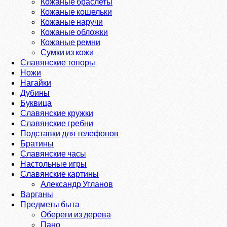
Кожаные браслеты
Кожаные кошельки
Кожаные наручи
Кожаные обложки
Кожаные ремни
Сумки из кожи
Славянские топоры
Ножи
Нагайки
Дубины
Буквица
Славянские кружки
Славянские гребни
Подставки для телефонов
Братины
Славянские часы
Настольные игры
Славянские картины
Александр Угланов
Варганы
Предметы быта
Обереги из дерева
Пано