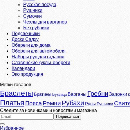
Русская посуда
Рушники
Сумочки
Чехлы для варганов
Без рубрики
Подсвечники
Доски Садху
Обереги для дома
Обереги для автомобиля
Наборы рун для гадания
Славянские куклы-обереги
Календари
Эко продукция
Метки товаров
Браслеты
Гребни
Варганы
Запонки
Братины
Буквица
К
Платья
Рубахи
Ремни
Свит
Пояса
Руны
Рушники
Следите за новинками и новостями магазина
Избранное