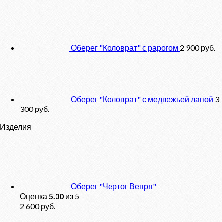
Оберег "Коловрат" с рарогом
2 900
руб.
Оберег "Коловрат" с медвежьей лапой
3
300
руб.
Изделия
Оберег "Чертог Вепря"
Оценка
5.00
из 5
2 600
руб.