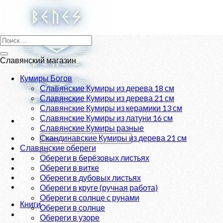
Skip
to
content
Искать:
Славянский магазин
Кумиры Богов
Славянские Кумиры из дерева 18 см
Славянские Кумиры из дерева 21 см
Славянские Кумиры из керамики 13 см
Славянские Кумиры из латуни 16 см
Славянские Кумиры разные
Искать:
Скандинавские Кумиры из дерева 21 см
Славянские обереги
Обереги в берёзовых листьях
О нас
Магазин
Обереги в витке
Новости
Обереги в дубовых листьях
Контакты
Обереги в круге (ручная работа)
Обереги в солнце с рунами
Книги
Обереги в солнце
Вход
Обереги в узоре