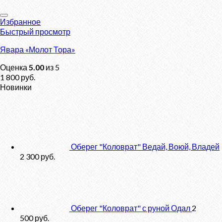
Избранное
Быстрый просмотр
Явара «Молот Тора»
Оценка
5.00
из 5
1 800
руб.
Новинки
Оберег "Коловрат" Ведай, Воюй, Владей
2 300
руб.
Оберег "Коловрат" с руной Одал
2
500
руб.