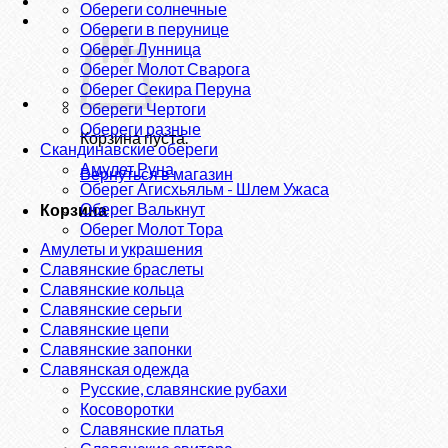
Обереги солнечные
Обереги в перунице
Оберег Лунница
Оберег Молот Сварога
Оберег Секира Перуна
Обереги Чертоги
Обереги разные
Корзина пуста.
Скандинавские обереги
Амулет Руна
Вернуться в магазин
Оберег Агисхьяльм - Шлем Ужаса
Оберег Валькнут
Корзина
Оберег Молот Тора
Амулеты и украшения
Славянские браслеты
Славянские кольца
Славянские серьги
Славянские цепи
Славянские запонки
Славянская одежда
Русские, славянские рубахи
Косоворотки
Славянские платья