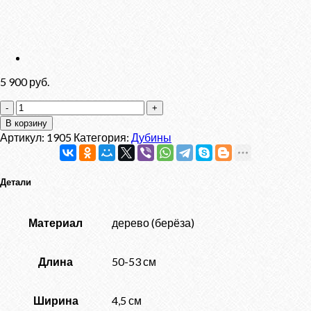
5 900
руб.
Количество
товара
В корзину
Дубина
Артикул:
1905
Категория:
Дубины
"Викинг"
Детали
Материал
дерево (берёза)
Длина
50-53 см
Ширина
4,5 см