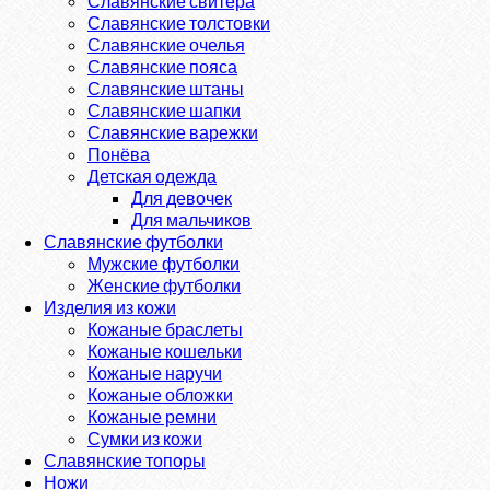
Славянские свитера
Славянские толстовки
Славянские очелья
Славянские пояса
Славянские штаны
Славянские шапки
Славянские варежки
Понёва
Детская одежда
Для девочек
Для мальчиков
Славянские футболки
Мужские футболки
Женские футболки
Изделия из кожи
Кожаные браслеты
Кожаные кошельки
Кожаные наручи
Кожаные обложки
Кожаные ремни
Сумки из кожи
Славянские топоры
Ножи