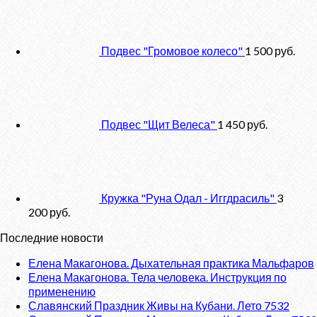
Подвес "Громовое колесо"
1 500
руб.
Подвес "Щит Велеса"
1 450
руб.
Кружка "Руна Одал - Иггдрасиль"
3
200
руб.
Последние новости
Елена Макагонова. Дыхательная практика Мальфаров
Елена Макагонова. Тела человека. Инструкция по
применению
Славянский Праздник Живы на Кубани. Лето 7532