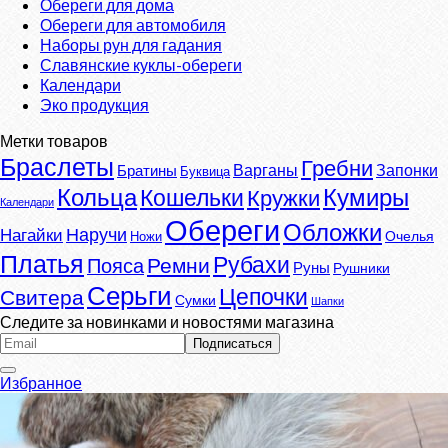
Обереги для дома
Обереги для автомобиля
Наборы рун для гадания
Славянские куклы-обереги
Календари
Эко продукция
Метки товаров
Браслеты
Гребни
Варганы
Запонки
Братины
Буквица
Кумиры
Кольца
Кошельки
Кружки
Календари
Обереги
Обложки
Наручи
Нагайки
Очелья
Ножи
Платья
Рубахи
Ремни
Пояса
Руны
Рушники
Серьги
Цепочки
Свитера
Сумки
Шапки
Следите за новинками и новостями магазина
Избранное