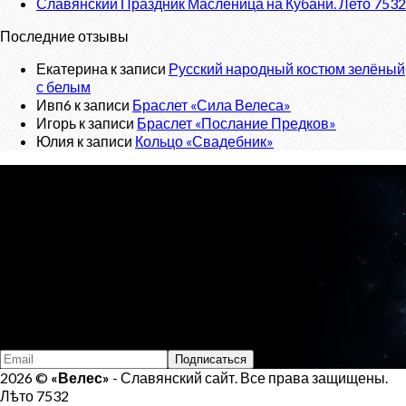
Славянский Праздник Масленица на Кубани. Лето 7532
Последние отзывы
Екатерина
к записи
Русский народный костюм зелёный
с белым
Ивп6
к записи
Браслет «Сила Велеса»
Игорь
к записи
Браслет «Послание Предков»
Юлия
к записи
Кольцо «Свадебник»
О проекте
«Велес»
- Славянский сайт, с новостным порталом о
Ведической Культуре и интернет-магазином обережных
изделий.
Тел:
+7 (925) 207-33-19
Email:
veles.site.box@gmail.com
Подпишись на Велеса
2026 ©
«Велес»
- Славянский сайт. Все права защищены.
Лѣто 7532