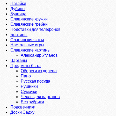
Нагайки
Дубины
Буквица
Славянские кружки
Славянские гребни
Подставки для телефонов
Братины
Славянские часы
Настольные игры
Славянские картины
Александр Угланов
Варганы
Предметы быта
Обереги из дерева
Пано
Русская посуда
Рушники
Сумочки
Чехлы для варганов
Без рубрики
Подсвечники
Доски Садху